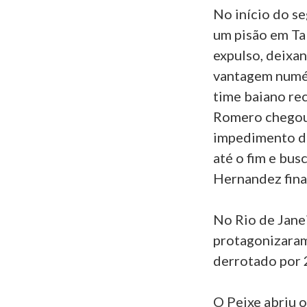
No início do s
um pisão em Ta
expulso, deixa
vantagem numér
time baiano re
Romero chegou 
impedimento de
até o fim e bu
Hernandez final
No Rio de Janei
protagonizara
derrotado por 2
O Peixe abriu 