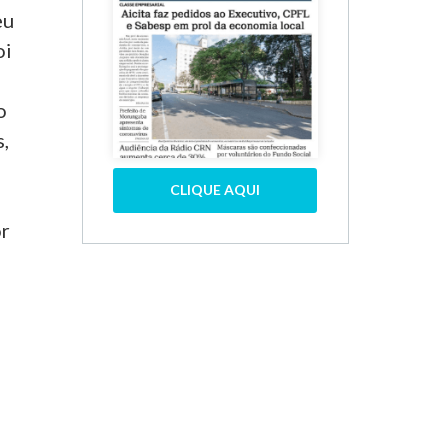
eu
oi
o
,
CLIQUE AQUI
o
or