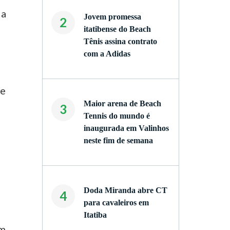
la
Jovem promessa
2
itatibense do Beach
Tênis assina contrato
com a Adidas
re
Maior arena de Beach
3
Tennis do mundo é
inaugurada em Valinhos
neste fim de semana
Doda Miranda abre CT
4
para cavaleiros em
Itatiba
om