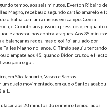
egundo tempo, aos seis minutos, Everton Ribeiro d
lles Magno, recebeu o segundo cartão amarelo e f
ndo o Bahia com um a menos em campo. Com a
ica, o Corinthians passou a pressionar, enquanto 
cuou e apostou nos contra-ataques. Aos 35 minutos
a balançar as redes, mas o gol foi anulado por
 Talles Magno no lance. O Timão seguiu tentand
scou o empate aos 45, quando Bidon cruzou e Hect
izou para o gol.
ro, em São Januário, Vasco e Santos
m um duelo movimentado, em que o Santos acabou
 a 1.
o placar aos 20 minutos do primeiro tempo, após