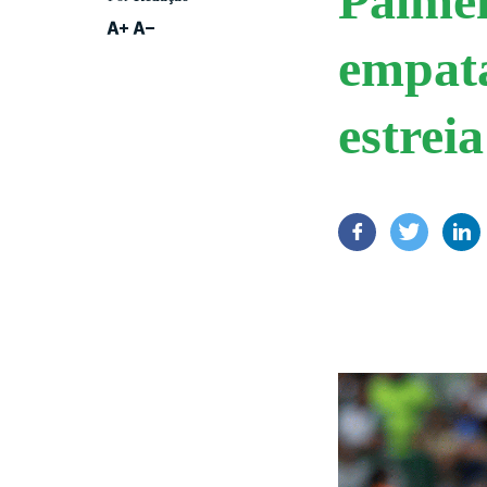
Palmei
empata
estreia