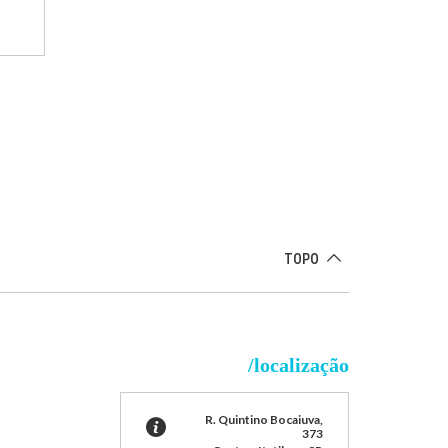
TOPO
/localização
R. Quintino Bocaiuva,
373