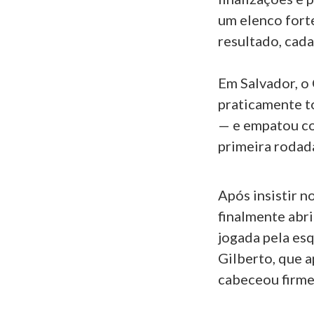
um elenco forte
resultado, cad
Em Salvador, o
praticamente to
— e empatou co
primeira rodad
Após insistir n
finalmente abri
jogada pela esq
Gilberto, que 
cabeceou firme