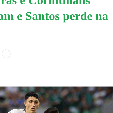
ras e Corinthians
m e Santos perde na