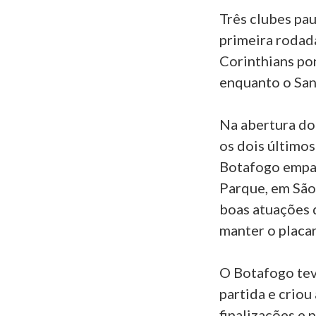
Três clubes pa
primeira rodad
Corinthians po
enquanto o San
Na abertura do
os dois último
Botafogo empat
Parque, em São 
boas atuações 
manter o placar
O Botafogo tev
partida e criou
finalizações e