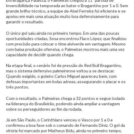
Em Bragança Paulista, o Palmeiras chegou à 11ª partida de
invencibilidade na temporada ao bater o Bragantino por 1 a 0. Sem
grande brilho técnico, a equipe de Abel Ferreira foi eficiente e se
apoiou em mais uma atuação muito boa defensivamente para
garantir o resultado.
O único gol saiu ainda no primeiro tempo. Em uma das poucas
oportunidades criadas, Sosa encontrou Flaco López, que finalizou
com precisão para colocar o time alviverde em vantagem. Mesmo
com baixa produção ofensiva, o Palmeiras mostrou mais uma vez
capacidade de decidir quando chega.
Na etapa final, o cenário foi de pressão do Red Bull Bragantino,
mas o sistema defensivo palmeirense voltou a se destacar.
Quando exigido, o goleiro Carlos Miguel apareceu bem, com
defesas importantes em bolas aéreas, assegurando o placar e os
três pontos.
Com o resultado, o Palmeiras chega a 32 pontos e segue isolado
na liderança do Brasileirão, podendo ainda ampliar a vantagem
sobre os perseguidores ao fim da rodada.
Já em São Paulo, o Corinthians venceu o Vasco por 1 a 0 e
confirmou a boa fase sob o comando de Fernando Diniz. O gol da
vitória foi marcado por Matheus Bidu, ainda no primeiro tempo,