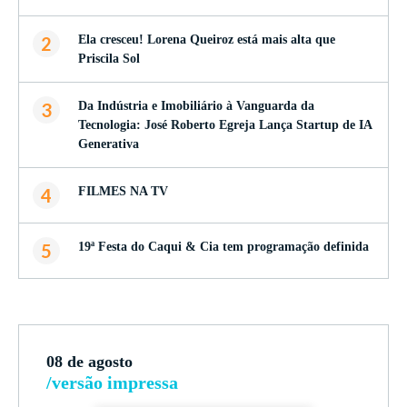
2
Ela cresceu! Lorena Queiroz está mais alta que
Priscila Sol
3
Da Indústria e Imobiliário à Vanguarda da
Tecnologia: José Roberto Egreja Lança Startup de IA
Generativa
4
FILMES NA TV
5
19ª Festa do Caqui & Cia tem programação definida
08 de agosto
/versão impressa