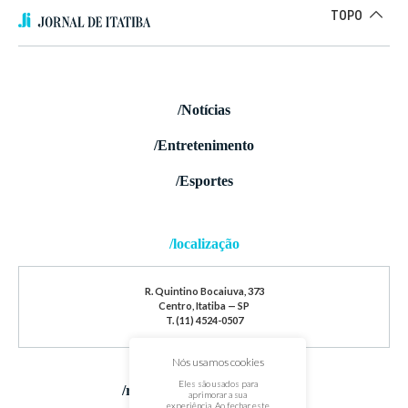
TOPO
/Notícias
/Entretenimento
/Esportes
/localização
R. Quintino Bocaiuva, 373
Centro, Itatiba — SP
T. (11) 4524-0507
Nós usamos cookies
Eles são usados para
/redes sociais
aprimorar a sua
experiência. Ao fechar este