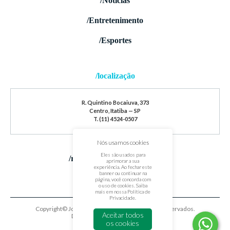
/Notícias
/Entretenimento
/Esportes
/localização
R. Quintino Bocaiuva, 373
Centro, Itatiba — SP
T. (11) 4524-0507
Nós usamos cookies
Eles são usados para
/redes sociais
aprimorar a sua
experiência. Ao fechar este
banner ou continuar na
página, você concorda com
o uso de cookies. Saiba
mais em nossa
Política de
Privacidade
.
Copyright© Jornal de Itatiba. Todos os direitos reservados.
Aceitar todos
Desenvolvido por
oxigenium.co
os cookies