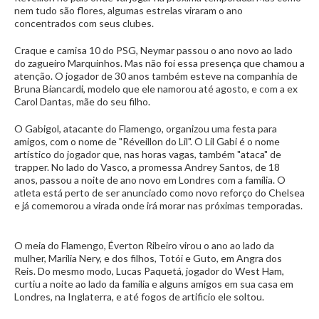
nem tudo são flores, algumas estrelas viraram o ano
concentrados com seus clubes.
Craque e camisa 10 do PSG, Neymar passou o ano novo ao lado
do zagueiro Marquinhos. Mas não foi essa presença que chamou a
atenção. O jogador de 30 anos também esteve na companhia de
Bruna Biancardi, modelo que ele namorou até agosto, e com a ex
Carol Dantas, mãe do seu filho.
O Gabigol, atacante do Flamengo, organizou uma festa para
amigos, com o nome de "Réveillon do Lil". O Lil Gabi é o nome
artístico do jogador que, nas horas vagas, também "ataca" de
trapper. No lado do Vasco, a promessa Andrey Santos, de 18
anos, passou a noite de ano novo em Londres com a família. O
atleta está perto de ser anunciado como novo reforço do Chelsea
e já comemorou a virada onde irá morar nas próximas temporadas.
O meia do Flamengo, Éverton Ribeiro virou o ano ao lado da
mulher, Marilia Nery, e dos filhos, Totói e Guto, em Angra dos
Reis. Do mesmo modo, Lucas Paquetá, jogador do West Ham,
curtiu a noite ao lado da família e alguns amigos em sua casa em
Londres, na Inglaterra, e até fogos de artificio ele soltou.