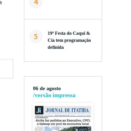
4
a
19ª Festa do Caqui &
5
Cia tem programação
definida
06 de agosto
/versão impressa