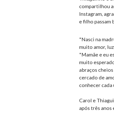
compartilhou a
Instagram, agr
e filho passam 
"Nasci na madr
muito amor, luz
"Mamãe e eu es
muito esperado
abraços cheios
cercado de amor
conhecer cada 
Carol e Thiagu
após três anos 