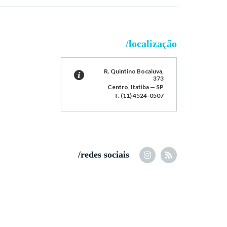
/localização
R. Quintino Bocaiuva,
373
Centro, Itatiba — SP
T. (11) 4524-0507
/redes sociais