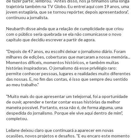
de fazer parte", lembrou. "Antes disso, nós já tínhamos uma longa
trajetória também na TV Globo. Eu entrei aqui com 19 anos, uma
jovem estagiária, que se tornou repórter, depois apresentadora",
continuou a jornalista.
Neubarth disse ainda que a relação de cumplicidade que criou
com o público seria quebrada se ela não comunicasse o novo
capítulo que decidiu escrever a partir de agora.
"Depois de 47 anos, eu escolhi deixar o jornalismo diário. Foram
milhares de edições, coberturas que marcaram a nossa memória...
Momentos difíceis, momentos históricos, e também muitas
histórias inspiradoras. O jornalismo dá esse privilégio raro:
permite conhecer pessoas, lugares e realidades muito diferentes
das nossas. E, no fim das contas, é isso que sempre deu sentido
ao meu trabalho."
"Muito mais do que apresentar um telejornal, foi a oportunidade
de ouvir, aprender e tentar contar essas histórias da melhor
maneira possível. Portanto, essa não é, de forma alguma, uma
despedida do jornalismo. Porque ele vive aqui dentro de mim",
completou.
Leilane deixou claro que continuará a aparecer em novas
ocasiões, novos projetos e desafios. "E eu encaro este momento