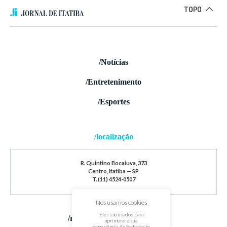
TOPO
/Notícias
/Entretenimento
/Esportes
/localização
R. Quintino Bocaiuva, 373
Centro, Itatiba — SP
T. (11) 4524-0507
Nós usamos cookies
Eles são usados para
/redes sociais
aprimorar a sua
experiência. Ao fechar este