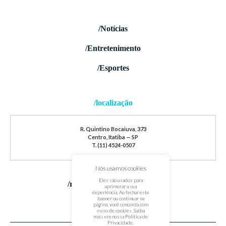
/Notícias
/Entretenimento
/Esportes
/localização
R. Quintino Bocaiuva, 373
Centro, Itatiba — SP
T. (11) 4524-0507
Nós usamos cookies
Eles são usados para
/redes sociais
aprimorar a sua
experiência. Ao fechar este
banner ou continuar na
página, você concorda com
o uso de cookies. Saiba
mais em nossa
Política de
Privacidade
.