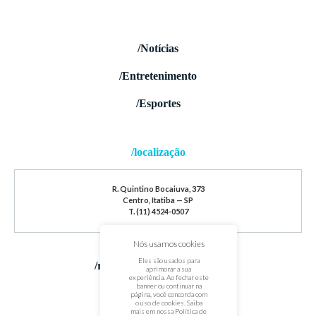
/Notícias
/Entretenimento
/Esportes
/localização
R. Quintino Bocaiuva, 373
Centro, Itatiba — SP
T. (11) 4524-0507
Nós usamos cookies
Eles são usados para
/redes sociais
aprimorar a sua
experiência. Ao fechar este
banner ou continuar na
página, você concorda com
o uso de cookies. Saiba
mais em nossa
Política de