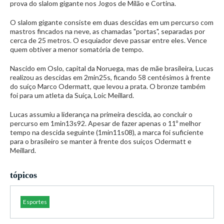
prova do slalom gigante nos Jogos de Milão e Cortina.
O slalom gigante consiste em duas descidas em um percurso com
mastros fincados na neve, as chamadas "portas", separadas por
cerca de 25 metros. O esquiador deve passar entre eles. Vence
quem obtiver a menor somatória de tempo.
Nascido em Oslo, capital da Noruega, mas de mãe brasileira, Lucas
realizou as descidas em 2min25s, ficando 58 centésimos à frente
do suíço Marco Odermatt, que levou a prata. O bronze também
foi para um atleta da Suíça, Loic Meillard.
Lucas assumiu a liderança na primeira descida, ao concluir o
percurso em 1min13s92. Apesar de fazer apenas o 11º melhor
tempo na descida seguinte (1min11s08), a marca foi suficiente
para o brasileiro se manter à frente dos suíços Odermatt e
Meillard.
tópicos
Esportes