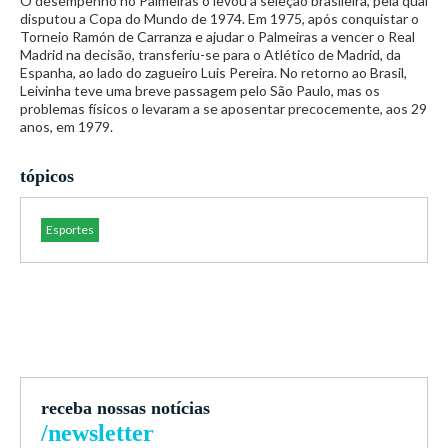
O desempenho no Palmeiras o levou à seleção brasileira, pela qual
disputou a Copa do Mundo de 1974. Em 1975, após conquistar o
Torneio Ramón de Carranza e ajudar o Palmeiras a vencer o Real
Madrid na decisão, transferiu-se para o Atlético de Madrid, da
Espanha, ao lado do zagueiro Luis Pereira. No retorno ao Brasil,
Leivinha teve uma breve passagem pelo São Paulo, mas os
problemas físicos o levaram a se aposentar precocemente, aos 29
anos, em 1979.
tópicos
Esportes
receba nossas notícias
/newsletter