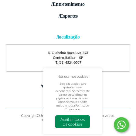
/Entretenimento
/Esportes
/localização
R. Quintino Bocaiuva, 373
Centro, Itatiba — SP
T. (11) 4524-0507
Nós usamos cookies
Eles são usados para
/redes sociais
aprimorar a sua
experiência. Ao fechar este
banner ou continuar na
página, você concorda com
o uso de cookies. Saiba
mais em nossa
Política de
Privacidade
.
Copyright© Jornal de Itatiba. Todos os direitos reservados.
Aceitar todos
Desenvolvido por
oxigenium.co
os cookies