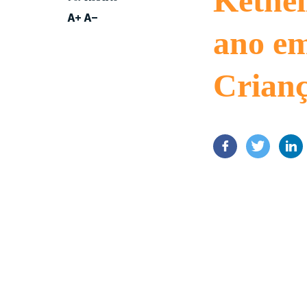
Kethel
ano em
Crian