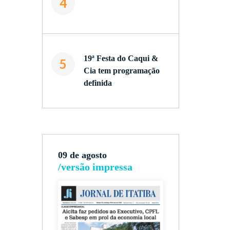
4
19ª Festa do Caqui &
5
Cia tem programação
definida
09 de agosto
/versão impressa