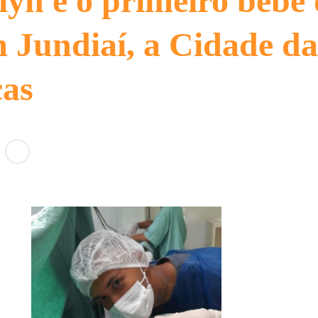
lyn é o primeiro bebê
 Jundiaí, a Cidade da
ças