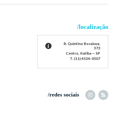
/localização
R. Quintino Bocaiuva,
373
Centro, Itatiba — SP
T. (11) 4524-0507
/redes sociais