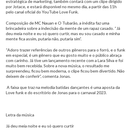
estratégica de marketing, também contará com um clipe dirigido
por Jotace, e estará disponível no mesmo dia, a partir das 11h
pelo canal oficial do YouTube Love Funk.
Composição de MC Nauan e O Tubarão, a inédita faz uma
brincadeira sobre a indecisão da mente de um rapaz casado. “Já
deu meia noite e eu só quero curtir, mas eu sou casado e minha
mente fica assim, putaria não, putaria sim”.
“Adoro trazer referências de outros gêneros para o forró, e o funk
em especial, é um gênero que eu gosto muito e o público abraça
com carinho. Já tive um lançamento recente com a Lara Silva e foi
muito bem recebida. Sobre a nova música, o resultado me
surpreendeu, ficou bem moderna, o clipe ficou bem divertido. Não
deixem de conferir”, comenta Jonas.
A faixa que traz na melodia batidas dançantes é uma aposta da
Love funk e do escritório de Jonas para o carnaval 2023.
Letra da música
Já deu meia noite e eu só quero curtir