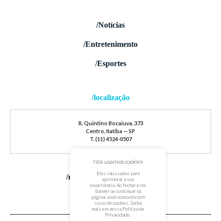
/Notícias
/Entretenimento
/Esportes
/localização
R. Quintino Bocaiuva, 373
Centro, Itatiba — SP
T. (11) 4524-0507
Nós usamos cookies
Eles são usados para
/redes sociais
aprimorar a sua
experiência. Ao fechar este
banner ou continuar na
página, você concorda com
o uso de cookies. Saiba
mais em nossa
Política de
Privacidade
.