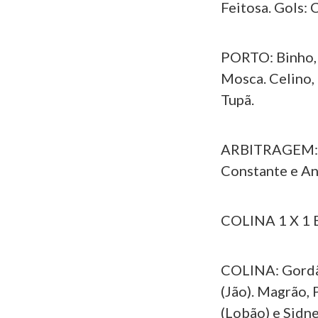
Feitosa. Gols: 
PORTO: Binho, 
Mosca. Celino, 
Tupã.
ARBITRAGEM: De
Constante e An
COLINA 1 X 
COLINA: Gordão
(Jão). Magrão, 
(Lobão) e Sidne