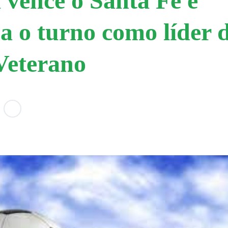
a vence o Santa Fé e
a o turno como líder 
Veterano