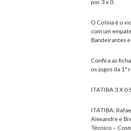
por 3 x 0.
O Colina é o vi
com um empate 
Bandeirantes e
Confira as ficha
os jogos da 1ª 
ITATIBA 3 X 0
ITATIBA: Rafael
Alexandre e Bre
Técnico – Cosmi