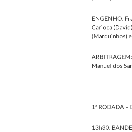
ENGENHO: Franc
Carioca (David)
(Marquinhos) e 
ARBITRAGEM: Ué
Manuel dos San
1ª RODADA – 
13h30: BANDEI