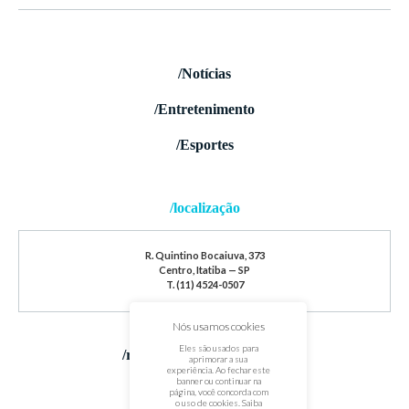
/Notícias
/Entretenimento
/Esportes
/localização
R. Quintino Bocaiuva, 373
Centro, Itatiba — SP
T. (11) 4524-0507
Nós usamos cookies
Eles são usados para
/redes sociais
aprimorar a sua
experiência. Ao fechar este
banner ou continuar na
página, você concorda com
o uso de cookies. Saiba