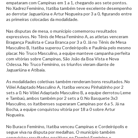
empataram com Campinas em 1 a 1, chegando aos sete pontos.
No Xadrez Feminino, Itatiba também teve excelente desempenho
ao derrotar Jaguariúna e Artur Nogueira por 3 a 0, figurando entre
as primeiras colocadas da modalidade.
Nas disputas de mesa, o município comemorou resultados
expressivos. No Tênis de Mesa Feminino A, as atletas venceram
Bragança Paulista e Casa Branca por 3 a 0. Já no Tênis de Mesa
Masculino B, Itatiba superou Cordeirópolis e Paulínia pelo mesmo
placar. No Truco Masculino, a equipe manteve campanha perfeita
com vitórias sobre Campinas, São João da Boa Vista e Nova
Odessa. No Truco Feminino, os triunfos vieram diante de
Jaguariúna e Atibaia.
As modalidades coletivas também renderam bons resultados. No
Vôlei Adaptado Masculino A, Itatiba venceu Pinhalzinho por 2
sets a 0. No Vôlei Adaptado Masculino B, a equipe derrotou Leme
e Tambaú, ambos também por 2 sets a 0. No Basquete 3x3
Masculino, os itatibenses superaram Campinas por 6 a 5. Já na
Bocha, a equipe conquistou vitória por 18 a 0 sobre Artur
Nogueira.
No Buraco Feminino, Itatiba venceu Campinas e Cordeirópolis e
segue viva na disputa por medalhas. O município também
conquistou resultados positivos no Dominó Feminino e