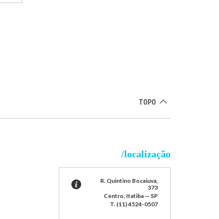
TOPO
/localização
R. Quintino Bocaiuva,
373
Centro, Itatiba — SP
T. (11) 4524-0507