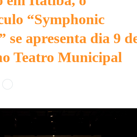
o em Itatiba, o
áculo “Symphonic
 se apresenta dia 9 d
no Teatro Municipal