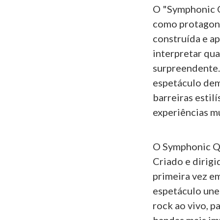
O "Symphonic Q
como protagoni
construída e a
interpretar qu
surpreendente. 
espetáculo dem
barreiras estil
experiências mu
O Symphonic Qu
Criado e dirig
primeira vez e
espetáculo une
rock ao vivo, p