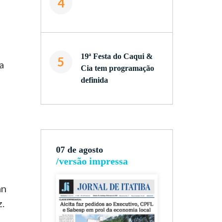
4
s
19ª Festa do Caqui &
5
a
Cia tem programação
definida
07 de agosto
/versão impressa
an
.