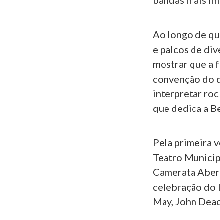
bandas mais imp
Ao longo de qu
e palcos de di
mostrar que a f
convenção do q
interpretar ro
que dedica a B
Pela primeira ve
Teatro Municip
Camerata Abert
celebração do 
May, John Deac