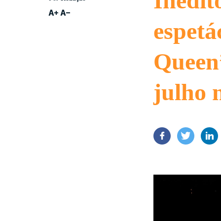
Inédit
espet
Queen”
julho 