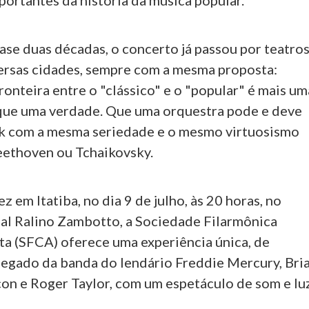
ortantes da história da música popular.
ase duas décadas, o concerto já passou por teatro
versas cidades, sempre com a mesma proposta:
ronteira entre o "clássico" e o "popular" é mais um
ue uma verdade. Que uma orquestra pode e deve
ck com a mesma seriedade e o mesmo virtuosismo
eethoven ou Tchaikovsky.
z em Itatiba, no dia 9 de julho, às 20 horas, no
al Ralino Zambotto, a Sociedade Filarmônica
a (SFCA) oferece uma experiência única, de
legado da banda do lendário Freddie Mercury, Bri
on e Roger Taylor, com um espetáculo de som e luz