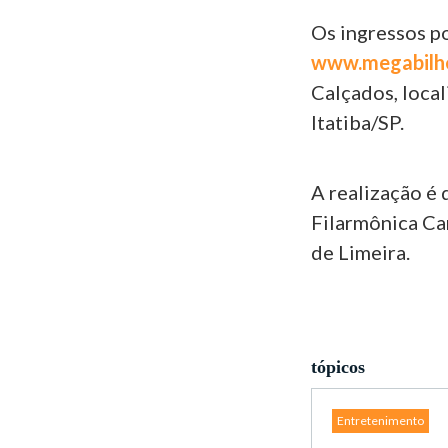
Os ingressos p
www.megabilh
Calçados, local
Itatiba/SP.
A realização é
Filarmônica Ca
de Limeira.
tópicos
Entretenimento