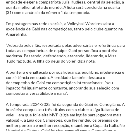
entidade eleger a compatriota Julia Kudiess, central da seleção, a
quinta melhor atleta do mundo. A lista será concluída na quarta
(31) com o anúncio da número 1 da temporada.
Em postagem nas redes sociais, a Volleyball Word ressalta a
excelência de Gabi nas competições, tanto pelo clube quanto na
Amarelinha.
“Adorada pelos fãs, respeitada pelas adversárias e referência para
todas as companheiras de equipe, Gabi personifica a ponteira
moderna. Passando, defendendo, atacando, liderando, a Miss
Tudo faz tudo. A filha do deus do vôlei”, diz a nota.
A ponteira é enaltecida por sua liderança, equilíbrio, inteligência e
consistência em quadra. A entidade também destaca o
desempenho de Gabi em competições internacionais: “seu
impacto foi igualmente constante, ancorando sua seleção com
compostura, versatilidade e garra”.
A temporada 2024/2025 foi da segunda de Gabi no Conegliano. A
brasileira conquistou três títulos com o clube: a Liga italiana de
vôlei – em que foi eleita MVP (sigla em inglês para jogadora mais
valiosa) –, a Liga dos Campeões, que lhe rendeu os prêmios de
melhor ponteira e melhor recepção, e também a Copa da Itália. No
Mundial de Clubes, Gabi foi vice-campeã com o Conegliano, e