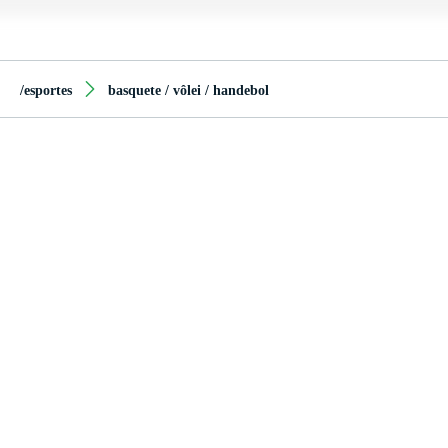
/esportes
basquete / vôlei / handebol