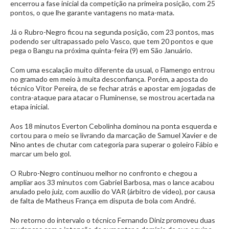
encerrou a fase inicial da competição na primeira posição, com 25
pontos, o que lhe garante vantagens no mata-mata.
Já o Rubro-Negro ficou na segunda posição, com 23 pontos, mas
podendo ser ultrapassado pelo Vasco, que tem 20 pontos e que
pega o Bangu na próxima quinta-feira (9) em São Januário.
Com uma escalação muito diferente da usual, o Flamengo entrou
no gramado em meio à muita desconfiança. Porém, a aposta do
técnico Vítor Pereira, de se fechar atrás e apostar em jogadas de
contra-ataque para atacar o Fluminense, se mostrou acertada na
etapa inicial.
Aos 18 minutos Everton Cebolinha dominou na ponta esquerda e
cortou para o meio se livrando da marcação de Samuel Xavier e de
Nino antes de chutar com categoria para superar o goleiro Fábio e
marcar um belo gol.
O Rubro-Negro continuou melhor no confronto e chegou a
ampliar aos 33 minutos com Gabriel Barbosa, mas o lance acabou
anulado pelo juiz, com auxílio do VAR (árbitro de vídeo), por causa
de falta de Matheus França em disputa de bola com André.
No retorno do intervalo o técnico Fernando Diniz promoveu duas