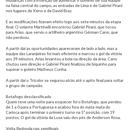
mudanças com a intenção de aumentar o domínio de sua equipe
na faixa central do campo, as entradas de Lima e de Gabriel Pirani
nos lugares de Keno e de David Braz.
E as modificações fizeram efeito logo aos sete minutos da etapa
final. O volante Martinelli encontrou Gabriel Pirani, que tocou
para Arias, que serviu o artilheiro argentino Gérman Cano, que
não perdoou.
A partir daí as oportunidades apareceram de lado a lado, mas a
equipe das Laranjeiras foi mais eficiente e marcou o gol da vitória
aos 39 minutos. Arias levantou a bola na direção da área, Cano
chutou sem direção e Gabriel Pirani finalizou de biquinho para
superar o goleiro Matheus Cunha.
A partir daí o Tricolor se segurou atrás até o apito final para soltar
o grupo de campeão.
Botafogo desclassificado
Quem teve uma noite para esquecer foi o Botafogo, que perdeu
de 1 a 0 para a Portuguesa e acabou fora do mata-mata do
Carioca após terminar o primeiro turno na 5ª posição, com 19
pontos. O gol da vitória da Lusa saiu dos pés de Anderson Rosa.
Volta Redonda nas semifinais