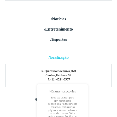
/Notícias
/Entretenimento
/Esportes
/localização
R. Quintino Bocaiuva, 373
Centro, Itatiba — SP
T. (11) 4524-0507
Nós usamos cookies
Eles são usados para
/redes sociais
aprimorar a sua
experiência. Ao fechar este
banner ou continuar na
página, você concorda com
o uso de cookies. Saiba
mais em nossa
Política de