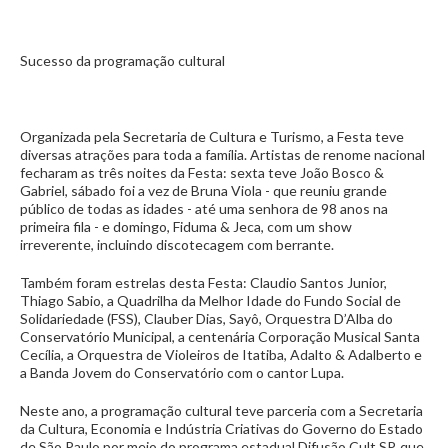
Sucesso da programação cultural
Organizada pela Secretaria de Cultura e Turismo, a Festa teve
diversas atrações para toda a família. Artistas de renome nacional
fecharam as três noites da Festa: sexta teve João Bosco &
Gabriel, sábado foi a vez de Bruna Viola - que reuniu grande
público de todas as idades - até uma senhora de 98 anos na
primeira fila - e domingo, Fiduma & Jeca, com um show
irreverente, incluindo discotecagem com berrante.
Também foram estrelas desta Festa: Claudio Santos Junior,
Thiago Sabio, a Quadrilha da Melhor Idade do Fundo Social de
Solidariedade (FSS), Clauber Dias, Sayô, Orquestra D’Alba do
Conservatório Municipal, a centenária Corporação Musical Santa
Cecília, a Orquestra de Violeiros de Itatiba, Adalto & Adalberto e
a Banda Jovem do Conservatório com o cantor Lupa.
Neste ano, a programação cultural teve parceria com a Secretaria
da Cultura, Economia e Indústria Criativas do Governo do Estado
de São Paulo por meio do programa estadual Difusão Cult SP, que