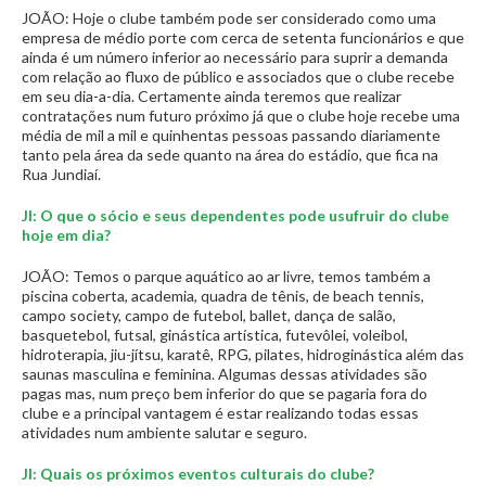
JOÃO: Hoje o clube também pode ser considerado como uma
empresa de médio porte com cerca de setenta funcionários e que
ainda é um número inferior ao necessário para suprir a demanda
com relação ao fluxo de público e associados que o clube recebe
em seu dia-a-dia. Certamente ainda teremos que realizar
contratações num futuro próximo já que o clube hoje recebe uma
média de mil a mil e quinhentas pessoas passando diariamente
tanto pela área da sede quanto na área do estádio, que fica na
Rua Jundiaí.
JI: O que o sócio e seus dependentes pode usufruir do clube
hoje em dia?
JOÃO: Temos o parque aquático ao ar livre, temos também a
piscina coberta, academia, quadra de tênis, de beach tennis,
campo society, campo de futebol, ballet, dança de salão,
basquetebol, futsal, ginástica artística, futevôlei, voleibol,
hidroterapia, jiu-jítsu, karatê, RPG, pilates, hidroginástica além das
saunas masculina e feminina. Algumas dessas atividades são
pagas mas, num preço bem inferior do que se pagaria fora do
clube e a principal vantagem é estar realizando todas essas
atividades num ambiente salutar e seguro.
JI: Quais os próximos eventos culturais do clube?