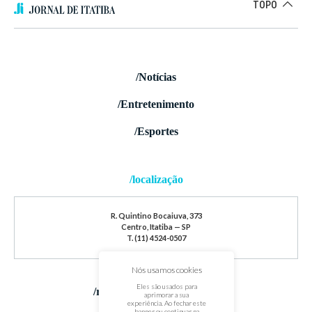
TOPO
/Notícias
/Entretenimento
/Esportes
/localização
R. Quintino Bocaiuva, 373
Centro, Itatiba — SP
T. (11) 4524-0507
Nós usamos cookies
Eles são usados para
/redes sociais
aprimorar a sua
experiência. Ao fechar este
banner ou continuar na