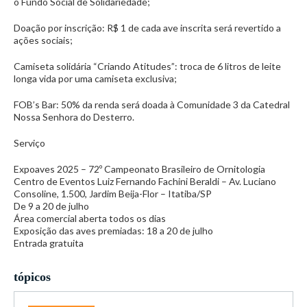
o Fundo Social de Solidariedade;
Doação por inscrição: R$ 1 de cada ave inscrita será revertido a
ações sociais;
Camiseta solidária “Criando Atitudes”: troca de 6 litros de leite
longa vida por uma camiseta exclusiva;
FOB’s Bar: 50% da renda será doada à Comunidade 3 da Catedral
Nossa Senhora do Desterro.
Serviço
Expoaves 2025 – 72º Campeonato Brasileiro de Ornitologia
Centro de Eventos Luiz Fernando Fachini Beraldi – Av. Luciano
Consoline, 1.500, Jardim Beija-Flor – Itatiba/SP
De 9 a 20 de julho
Área comercial aberta todos os dias
Exposição das aves premiadas: 18 a 20 de julho
Entrada gratuita
tópicos