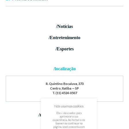
/Notícias
/Entretenimento
/Esportes
/localização
R. Quintino Bocaiuva, 373
Centro, Itatiba — SP
T. (11) 4524-0507
Nós usamos cookies
Eles são usados para
/redes sociais
aprimorar a sua
experiência. Ao fechar este
banner ou continuar na
página, você concorda com