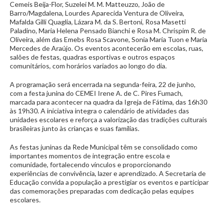
Cemeis Beija-Flor, Suzelei M. M. Matteuzzo, João de
Barro/Magdalena, Lourdes Aparecida Ventura de Oliveira,
Mafalda Gilli Quaglia, Lázara M. da S. Bertoni, Rosa Masetti
Paladino, Maria Helena Pensado Bianchi e Rosa M. Chrispim R. de
Oliveira, além das Emebs Rosa Scavone, Sonia Maria Tuon e Maria
Mercedes de Araújo. Os eventos acontecerão em escolas, ruas,
salões de festas, quadras esportivas e outros espaços
comunitários, com horários variados ao longo do dia.
A programação será encerrada na segunda-feira, 22 de junho,
com a festa junina do CEMEI Irene A. de C. Pires Fumach,
marcada para acontecer na quadra da Igreja de Fátima, das 16h30
às 19h30. A iniciativa integra o calendário de atividades das
unidades escolares e reforça a valorização das tradições culturais
brasileiras junto às crianças e suas famílias.
As festas juninas da Rede Municipal têm se consolidado como
importantes momentos de integração entre escola e
comunidade, fortalecendo vínculos e proporcionando
experiências de convivência, lazer e aprendizado. A Secretaria de
Educação convida a população a prestigiar os eventos e participar
das comemorações preparadas com dedicação pelas equipes
escolares.