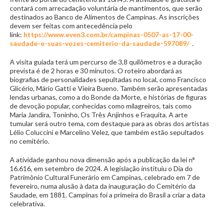
contará com arrecadação voluntária de mantimentos, que serão
destinados ao Banco de Alimentos de Campinas. As inscrições
devem ser feitas com antecedência pelo
link:
https://www.even3.com.br/campinas-0507-as-17-00-
saudade-e-suas-vozes-cemiterio-da-saudade-597089/
.
A visita guiada terá um percurso de 3,8 quilômetros e a duração
prevista é de 2 horas e 30 minutos. O roteiro abordará as
biografias de personalidades sepultadas no local, como Francisco
Glicério, Mário Gatti e Vieira Bueno. Também serão apresentadas
lendas urbanas, como a do Bonde da Morte, e histórias de figuras
de devoção popular, conhecidas como milagreiros, tais como
Maria Jandira, Toninho, Os Três Anjinhos e Fraquita. A arte
tumular será outro tema, com destaque para as obras dos artistas
Lélio Coluccini e Marcelino Velez, que também estão sepultados
no cemitério.
A atividade ganhou nova dimensão após a publicação da lei n°
16.616, em setembro de 2024. A legislação instituiu o Dia do
Patrimônio Cultural Funerário em Campinas, celebrado em 7 de
fevereiro, numa alusão à data da inauguração do Cemitério da
Saudade, em 1881. Campinas foi a primeira do Brasil a criar a data
celebrativa.