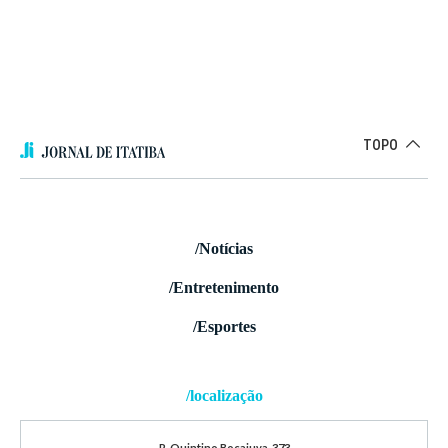
TOPO
/Notícias
/Entretenimento
/Esportes
/localização
R. Quintino Bocaiuva, 373