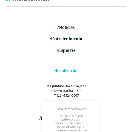
/Notícias
/Entretenimento
/Esportes
/localização
R. Quintino Bocaiuva, 373
Centro, Itatiba — SP
T. (11) 4524-0507
Nós usamos cookies
Eles são usados para
/redes sociais
aprimorar a sua
experiência. Ao fechar este
banner ou continuar na
página, você concorda com