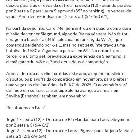
deixou para trás o revés da estreia na sexta (12) - quando perdeu
por 2 sets a 0 para Laura Siegmund (85ª no ranking) - e venceu de
virada Anna lena-Friedsam por 2 sets a 1 (5/7 6/0 6/1).
Na partida seguinte, Carol Meligeni entrou em quadra com a dura
missão de vencer Siegmund, algoz de Bia na véspera. Não faltou
coragem à brasileira (346ª colocada no ranking da WTA), que
começou perdendo por 6 a 1, mas no set seguinte travou uma
batalha de 1h30 até ganhar a parcial em 6/2. No entanto, no
terceiro e último set, prevaleceu a experiência de Siegmund; a
alemã garantiu 6/3 e o Brasil deu adeus à competição.
Após a derrota nas eliminatórias este ano, a equipe brasileira
disputou os playoffs da competição em novembro, para pleitear
uma vaga nas eliminatórias da BJKC de 2025. O adversário será
definido em sorteio. Já a equipe alemã avançou às finais em
Sevilha (Espanha), também, em novembro.
Resultados do Brasil
Jogo 1 - sexta (12) - Derrota de Bia Haddad para Laura Siegmund
por 2 sets a 0 (6/4 6/2)
Jogo 2 - sexta (12) - Derrota de Laura Pigossi para Tatjana Maria 2
sets a 1 (2/6 6/4 6/4)