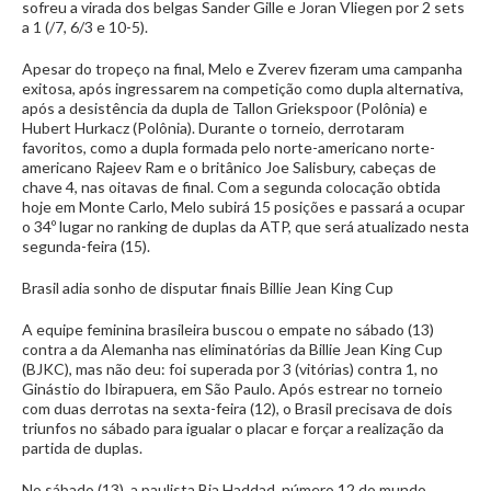
sofreu a virada dos belgas Sander Gille e Joran Vliegen por 2 sets
a 1 (/7, 6/3 e 10-5).
Apesar do tropeço na final, Melo e Zverev fizeram uma campanha
exitosa, após ingressarem na competição como dupla alternativa,
após a desistência da dupla de Tallon Griekspoor (Polônia) e
Hubert Hurkacz (Polônia). Durante o torneio, derrotaram
favoritos, como a dupla formada pelo norte-americano norte-
americano Rajeev Ram e o britânico Joe Salisbury, cabeças de
chave 4, nas oitavas de final. Com a segunda colocação obtida
hoje em Monte Carlo, Melo subirá 15 posições e passará a ocupar
o 34º lugar no ranking de duplas da ATP, que será atualizado nesta
segunda-feira (15).
Brasil adia sonho de disputar finais Billie Jean King Cup
A equipe feminina brasileira buscou o empate no sábado (13)
contra a da Alemanha nas eliminatórias da Billie Jean King Cup
(BJKC), mas não deu: foi superada por 3 (vitórias) contra 1, no
Ginástio do Ibirapuera, em São Paulo. Após estrear no torneio
com duas derrotas na sexta-feira (12), o Brasil precisava de dois
triunfos no sábado para igualar o placar e forçar a realização da
partida de duplas.
No sábado (13), a paulista Bia Haddad, número 12 do mundo,