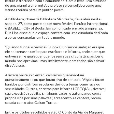
leitura e discussão com a comunidade. Com o lema "leia o mundo
de uma maneira diferente", o projeto se consolidou como uma
vitrine literária para um público jovem.
A biblioteca, chamada Biblioteca Manifesto, deve abrir neste
sábado, 27, como parte de um novo festival literário internacional,
o BABELL - City of Books. Em comunicado enviado à imprensa,
Dua Lipa disse que o espaço contará com uma curadoria dedicada
a obras censuradas em todo o mundo.
"Quando fundei o Service95 Book Club, minha ambição era que
ele se tornasse um lar para escritores e leitores, onde quer que
estivessem e quaisquer que fossem suas circunstâncias. Ler o
mundo nos aproxima - mas, infelizmente, nem todos são a favor
disso", disse.
A livraria vai reunir, então, cem livros que levantam
questionamentos ou que foram alvo de censura. "Alguns foram
banidos por distritos escolares devido a temas como raça ou
sexualidade. Outros, escritos para leitores LGBTQIA+, tiveram
sua exposição restrita. Em alguns casos, o autor pagou com a
própria vida por suas palavras", acrescentou a cantora, recém-
casada com o ator Callum Turner.
Entre os títulos escolhidos estão O Conto da Aia, de Margaret