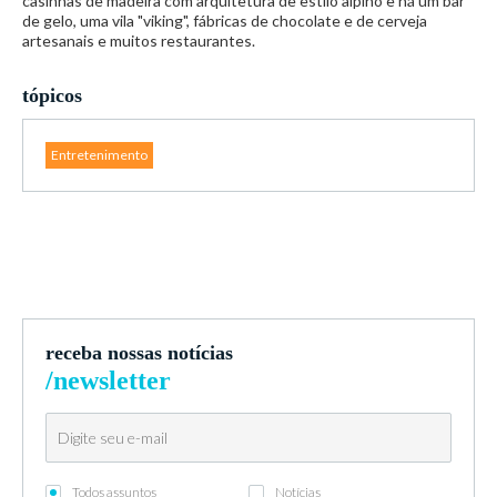
casinhas de madeira com arquitetura de estilo alpino e há um bar
de gelo, uma vila "viking", fábricas de chocolate e de cerveja
artesanais e muitos restaurantes.
tópicos
Entretenimento
receba nossas notícias
/newsletter
Todos assuntos
Notícias