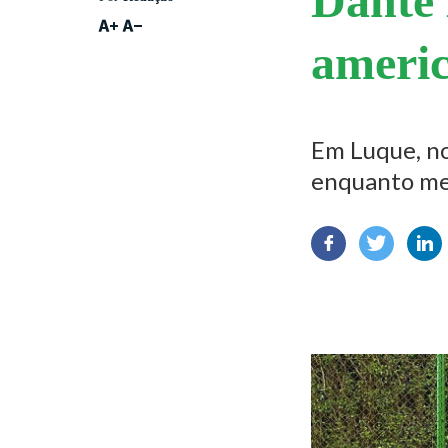
Dante 
americ
Em Luque, no
enquanto me