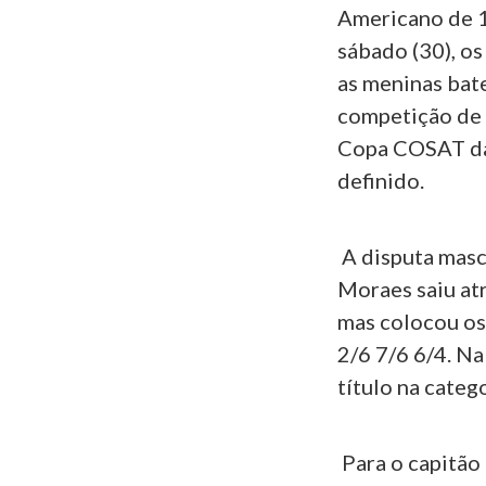
Americano de 1
sábado (30), os
as meninas bat
competição de f
Copa COSAT da 
definido.
A disputa mas
Moraes saiu atr
mas colocou os 
2/6 7/6 6/4. Na
título na categ
Para o capitão 