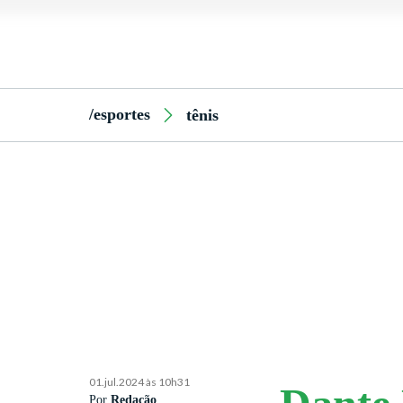
/esportes
tênis
01.jul.2024 às 10h31
Por
Redação