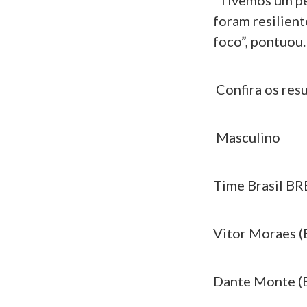
“Tivemos um pe
foram resilient
foco”, pontuou.
Confira os resu
Masculino
Time Brasil BR
Vitor Moraes (B
Dante Monte (BR