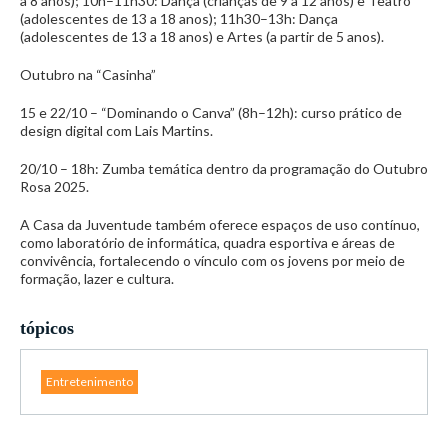
a 8 anos); 10h–11h30: Dança (crianças de 9 a 12 anos) e Teatro
(adolescentes de 13 a 18 anos); 11h30–13h: Dança
(adolescentes de 13 a 18 anos) e Artes (a partir de 5 anos).
Outubro na “Casinha”
15 e 22/10 – “Dominando o Canva” (8h–12h): curso prático de
design digital com Lais Martins.
20/10 – 18h: Zumba temática dentro da programação do Outubro
Rosa 2025.
A Casa da Juventude também oferece espaços de uso contínuo,
como laboratório de informática, quadra esportiva e áreas de
convivência, fortalecendo o vínculo com os jovens por meio de
formação, lazer e cultura.
tópicos
Entretenimento