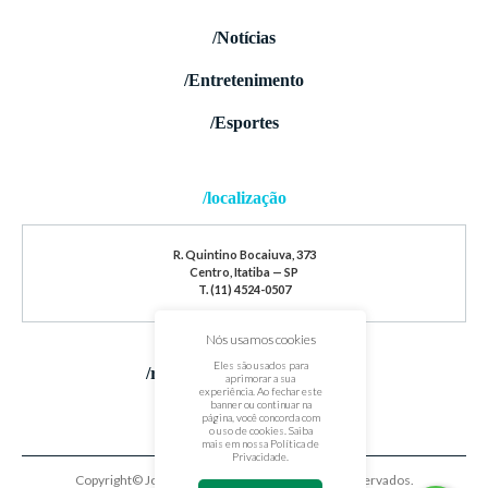
/Notícias
/Entretenimento
/Esportes
/localização
R. Quintino Bocaiuva, 373
Centro, Itatiba — SP
T. (11) 4524-0507
Nós usamos cookies
Eles são usados para
/redes sociais
aprimorar a sua
experiência. Ao fechar este
banner ou continuar na
página, você concorda com
o uso de cookies. Saiba
mais em nossa
Política de
Privacidade
.
Copyright© Jornal de Itatiba. Todos os direitos reservados.