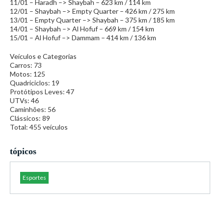
11/01 – Haradh –> Shaybah – 623 km / 114 km
12/01 – Shaybah –> Empty Quarter – 426 km / 275 km
13/01 – Empty Quarter –> Shaybah – 375 km / 185 km
14/01 – Shaybah –> Al Hofuf – 669 km / 154 km
15/01 – Al Hofuf –> Dammam – 414 km / 136 km
Veículos e Categorias
Carros: 73
Motos: 125
Quadriciclos: 19
Protótipos Leves: 47
UTVs: 46
Caminhões: 56
Clássicos: 89
Total: 455 veículos
tópicos
Esportes