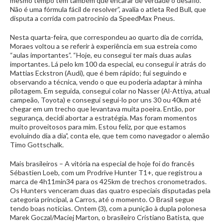
mesmo tempo tem também que encarar de verdade o desafio.
Não é uma fórmula fácil de resolver”, avalia o atleta Red Bull, que
disputa a corrida com patrocínio da SpeedMax Pneus.
Nesta quarta-feira, que correspondeu ao quarto dia de corrida,
Moraes voltou a se referir à experiência em sua estreia como
“aulas importantes”. “Hoje, eu consegui ter mais duas aulas
importantes. Lá pelo km 100 da especial, eu consegui ir atrás do
Mattias Eckstron (Audi), que é bem rápido; fui seguindo e
observando a técnica, vendo o que eu poderia adaptar à minha
pilotagem. Em seguida, consegui colar no Nasser (Al-Attiya, atual
campeão, Toyota) e consegui segui-lo por uns 30 ou 40km até
chegar em um trecho que levantava muita poeira. Então, por
segurança, decidi abortar a estratégia. Mas foram momentos
muito proveitosos para mim. Estou feliz, por que estamos
evoluindo dia a dia”, conta ele, que tem como navegador o alemão
Timo Gottschalk.
Mais brasileiros – A vitória na especial de hoje foi do francês
Sébastien Loeb, com um Prodrive Hunter T1+, que registrou a
marca de 4h11min34 para os 425km de trechos cronometrados.
Os Hunters venceram duas das quatro especiais disputadas pela
categoria principal, a Carros, até o momento. O Brasil segue
tendo boas notícias. Ontem (3), com a punição à dupla polonesa
Marek Goczal/Maciej Marton, o brasileiro Cristiano Batista, que