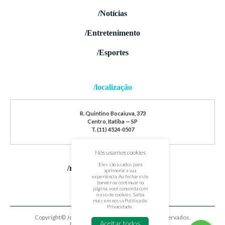
/Notícias
/Entretenimento
/Esportes
/localização
R. Quintino Bocaiuva, 373
Centro, Itatiba — SP
T. (11) 4524-0507
Nós usamos cookies
Eles são usados para
/redes sociais
aprimorar a sua
experiência. Ao fechar este
banner ou continuar na
página, você concorda com
o uso de cookies. Saiba
mais em nossa
Política de
Privacidade
.
Copyright© Jornal de Itatiba. Todos os direitos reservados.
Aceitar todos
Desenvolvido por
oxigenium.co