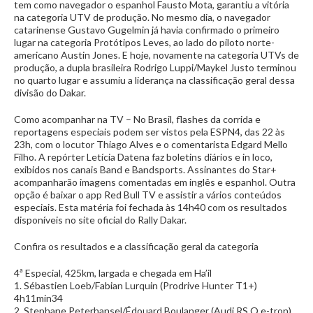
tem como navegador o espanhol Fausto Mota, garantiu a vitória
na categoria UTV de produção. No mesmo dia, o navegador
catarinense Gustavo Gugelmin já havia confirmado o primeiro
lugar na categoria Protótipos Leves, ao lado do piloto norte-
americano Austin Jones. E hoje, novamente na categoria UTVs de
produção, a dupla brasileira Rodrigo Luppi/Maykel Justo terminou
no quarto lugar e assumiu a liderança na classificação geral dessa
divisão do Dakar.
Como acompanhar na TV – No Brasil, flashes da corrida e
reportagens especiais podem ser vistos pela ESPN4, das 22 às
23h, com o locutor Thiago Alves e o comentarista Edgard Mello
Filho. A repórter Letícia Datena faz boletins diários e in loco,
exibidos nos canais Band e Bandsports. Assinantes do Star+
acompanharão imagens comentadas em inglês e espanhol. Outra
opção é baixar o app Red Bull TV e assistir a vários conteúdos
especiais. Esta matéria foi fechada às 14h40 com os resultados
disponíveis no site oficial do Rally Dakar.
Confira os resultados e a classificação geral da categoria
4ª Especial, 425km, largada e chegada em Ha’il
1. Sébastien Loeb/Fabian Lurquin (Prodrive Hunter T1+)
4h11min34
2. Stephane Peterhansel/Édouard Boulanger (Audi RS Q e-tron)