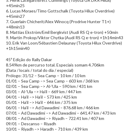
5. Henk Lategan/Brett Cummings (Toyota GR DKR Hilux)
+45min25
6. Lucas Moraes/Timo Gottschalk (Toyota Hilux Overdrive)
+45min27
7. Guerlain Chicherit/Alex Winocq (Prodrive Hunter T1+)
+48min13
8. Mattias Ekström/Emil Bergkvist (Audi RS Q e-tron) +50min
9. Martin Prokop/Viktor Chytka (Audi RS Q e-tron) +1h14min43
10. Erik Van Loon/Sébastien Delaunay (Toyota Hilux Overdrive)
+1h15min40
45ª Edição do Rally Dakar
8.549km de percurso total. Especiais somam 4.706km
(Data / locais / total do dia / especial)
Prólogo: 31/12 – Sea Camp – 10 km / 10 km
01/01 – Sea Camp –> Sea Camp – 603 km / 368 km
02/01 – Sea Camp –> Al-'Ula – 590 km / 431 km
03/01 – Al-'Ula –> Ha'il – 669 km / 447 km
04/01 – Ha'il –> Ha'il – 573 km / 425 km
05/01 – Ha'il –> Ha'il – 646 km / 375 km
06/01 – Ha'il –> Ad Dawadimi – 876.68 km / 466 km
07/01 – Ad Dawadimi –> Ad Dawadimi – 641.47 km / 473 km
08/01 – Ad Dawadimi –> Riyadh – 722.41 km / 407 km
09/01 – Descanso – Riyadh
10/01 – Riyadh –> Haradh – 710 km / 439 km