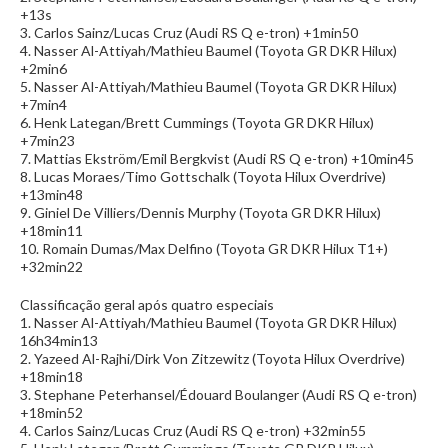
+13s
3. Carlos Sainz/Lucas Cruz (Audi RS Q e-tron) +1min50
4. Nasser Al-Attiyah/Mathieu Baumel (Toyota GR DKR Hilux)
+2min6
5. Nasser Al-Attiyah/Mathieu Baumel (Toyota GR DKR Hilux)
+7min4
6. Henk Lategan/Brett Cummings (Toyota GR DKR Hilux)
+7min23
7. Mattias Ekström/Emil Bergkvist (Audi RS Q e-tron) +10min45
8. Lucas Moraes/Timo Gottschalk (Toyota Hilux Overdrive)
+13min48
9. Giniel De Villiers/Dennis Murphy (Toyota GR DKR Hilux)
+18min11
10. Romain Dumas/Max Delfino (Toyota GR DKR Hilux T1+)
+32min22
Classificação geral após quatro especiais
1. Nasser Al-Attiyah/Mathieu Baumel (Toyota GR DKR Hilux)
16h34min13
2. Yazeed Al-Rajhi/Dirk Von Zitzewitz (Toyota Hilux Overdrive)
+18min18
3. Stephane Peterhansel/Édouard Boulanger (Audi RS Q e-tron)
+18min52
4. Carlos Sainz/Lucas Cruz (Audi RS Q e-tron) +32min55