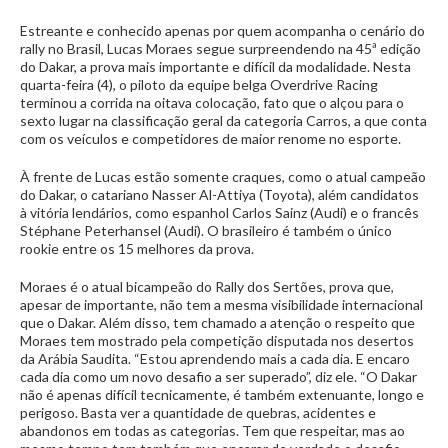
Estreante e conhecido apenas por quem acompanha o cenário do
rally no Brasil, Lucas Moraes segue surpreendendo na 45ª edição
do Dakar, a prova mais importante e difícil da modalidade. Nesta
quarta-feira (4), o piloto da equipe belga Overdrive Racing
terminou a corrida na oitava colocação, fato que o alçou para o
sexto lugar na classificação geral da categoria Carros, a que conta
com os veículos e competidores de maior renome no esporte.
À frente de Lucas estão somente craques, como o atual campeão
do Dakar, o catariano Nasser Al-Attiya (Toyota), além candidatos
à vitória lendários, como espanhol Carlos Sainz (Audi) e o francês
Stéphane Peterhansel (Audi). O brasileiro é também o único
rookie entre os 15 melhores da prova.
Moraes é o atual bicampeão do Rally dos Sertões, prova que,
apesar de importante, não tem a mesma visibilidade internacional
que o Dakar. Além disso, tem chamado a atenção o respeito que
Moraes tem mostrado pela competição disputada nos desertos
da Arábia Saudita. “Estou aprendendo mais a cada dia. E encaro
cada dia como um novo desafio a ser superado”, diz ele. “O Dakar
não é apenas difícil tecnicamente, é também extenuante, longo e
perigoso. Basta ver a quantidade de quebras, acidentes e
abandonos em todas as categorias. Tem que respeitar, mas ao