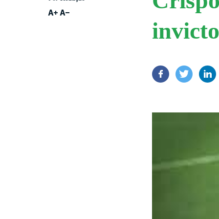
Crispo
invict