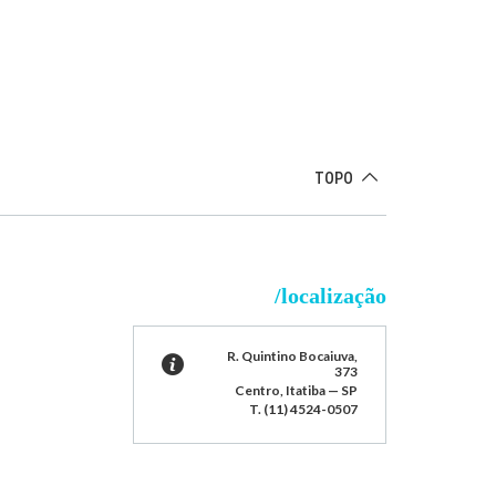
TOPO
/localização
R. Quintino Bocaiuva,
373
Centro, Itatiba — SP
T. (11) 4524-0507