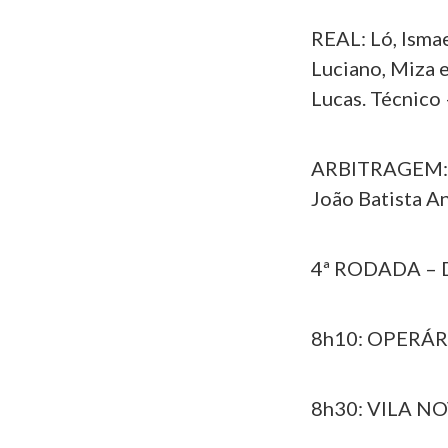
REAL: Ló, Ismae
Luciano, Miza 
Lucas. Técnico 
ARBITRAGEM: Jo
João Batista A
4ª RODADA – 
8h10: OPERÁRI
8h30: VILA N