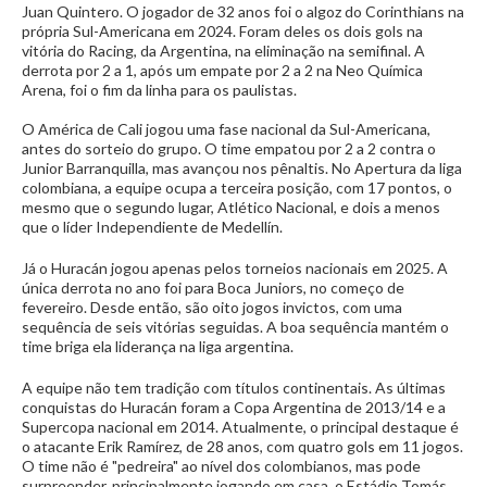
Juan Quintero. O jogador de 32 anos foi o algoz do Corinthians na
própria Sul-Americana em 2024. Foram deles os dois gols na
vitória do Racing, da Argentina, na eliminação na semifinal. A
derrota por 2 a 1, após um empate por 2 a 2 na Neo Química
Arena, foi o fim da linha para os paulistas.
O América de Cali jogou uma fase nacional da Sul-Americana,
antes do sorteio do grupo. O time empatou por 2 a 2 contra o
Junior Barranquilla, mas avançou nos pênaltis. No Apertura da liga
colombiana, a equipe ocupa a terceira posição, com 17 pontos, o
mesmo que o segundo lugar, Atlético Nacional, e dois a menos
que o líder Independiente de Medellín.
Já o Huracán jogou apenas pelos torneios nacionais em 2025. A
única derrota no ano foi para Boca Juniors, no começo de
fevereiro. Desde então, são oito jogos invictos, com uma
sequência de seis vitórias seguidas. A boa sequência mantém o
time briga ela liderança na liga argentina.
A equipe não tem tradição com títulos continentais. As últimas
conquistas do Huracán foram a Copa Argentina de 2013/14 e a
Supercopa nacional em 2014. Atualmente, o principal destaque é
o atacante Erik Ramírez, de 28 anos, com quatro gols em 11 jogos.
O time não é "pedreira" ao nível dos colombianos, mas pode
surpreender, principalmente jogando em casa, o Estádio Tomás