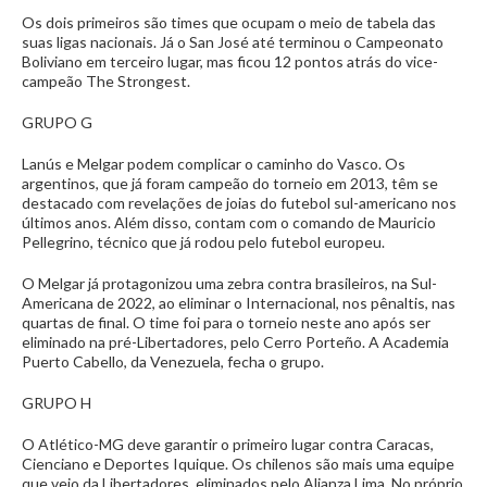
Os dois primeiros são times que ocupam o meio de tabela das
suas ligas nacionais. Já o San José até terminou o Campeonato
Boliviano em terceiro lugar, mas ficou 12 pontos atrás do vice-
campeão The Strongest.
GRUPO G
Lanús e Melgar podem complicar o caminho do Vasco. Os
argentinos, que já foram campeão do torneio em 2013, têm se
destacado com revelações de joias do futebol sul-americano nos
últimos anos. Além disso, contam com o comando de Mauricio
Pellegrino, técnico que já rodou pelo futebol europeu.
O Melgar já protagonizou uma zebra contra brasileiros, na Sul-
Americana de 2022, ao eliminar o Internacional, nos pênaltis, nas
quartas de final. O time foi para o torneio neste ano após ser
eliminado na pré-Libertadores, pelo Cerro Porteño. A Academia
Puerto Cabello, da Venezuela, fecha o grupo.
GRUPO H
O Atlético-MG deve garantir o primeiro lugar contra Caracas,
Cienciano e Deportes Iquique. Os chilenos são mais uma equipe
que veio da Libertadores, eliminados pelo Alianza Lima. No próprio