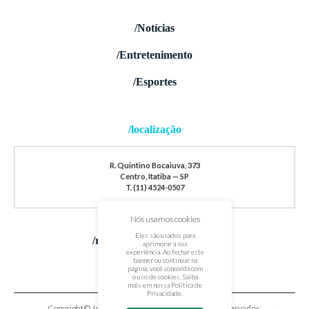
/Notícias
/Entretenimento
/Esportes
/localização
R. Quintino Bocaiuva, 373
Centro, Itatiba — SP
T. (11) 4524-0507
Nós usamos cookies
Eles são usados para
/redes sociais
aprimorar a sua
experiência. Ao fechar este
banner ou continuar na
página, você concorda com
o uso de cookies. Saiba
mais em nossa
Política de
Privacidade
.
Copyright© Jornal de Itatiba. Todos os direitos reservados.