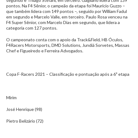
segundo e Thiago Stefani, em terceiro. Gagliano lidera com 139
pontos. Na F4 Sênior, o campeão da etapa foi Maurício Guzzo –
que também lidera com 149 pontos –, seguido por William Fadul
em segundo e Marcelo Valle, em terceiro. Paulo Rosa venceu na
F4 Super Sênior, com Marcelo Dias em segundo, que lidera a
categoria com 127 pontos.
O campeonato conta com o apoio da Track&Field, HB Óculos,
F4Racers Motorsports, DMD Solutions, Jundiá Sorvetes, Massas
Chef e Figueiredo e Ferreira Advogados.
Copa F-Racers 2021 – Classificação e pontuação após a 6ª etapa
Mirim
José Henrique (98)
Pietro Belizário (72)