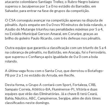
atacante colombiano Santiago Trellez, o Rubro-Negro baiano
superou o Jacuipense por 1 a 0 no estádio do Barradão, em
Salvador, para entrar na fase de grupos da competição.
O CSA conseguiu avançar na competição apenas na disputa de
pênaltis. Após empate em 0 a 0 nos 90 minutos de bola rolando, o
Azulão do Mutange triunfou nas penalidades máximas por 5 a 4,
no Estádio Municipal Gerson Amaral, em Coruripe, graças ao
brilho do goleiro Paulo Ricardo, com três defesas nos pênaltis.
Outra equipe que garantiu a classificação com um triunfo de 5 a 4
na cobrança de pênaltis, no Batistão, em Aracaju, foi o Ferroviário,
que superou o Confiança após igualdade de 0 a 0 com a bola
rolando.
A última vaga ficou com o Santa Cruz, que derrotou o Botafogo-
PB por 2 a 1 no estádio do Arruda, em Recife.
Desta forma, o Grupo A contará com Sport, Fortaleza, CRB,
Sampaio Correia, Atlético-BA, Fluminense-PI, Vitória e duas
equipes que virão das Eliminatórias. Já a chave B terá Ceará,
Bahia, Náutico, ABC, Campinense, Sergipe, além de dois times
classificados neste domingo.