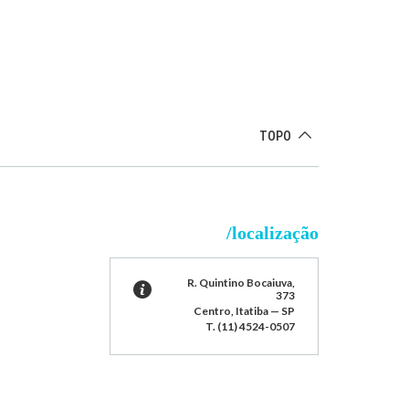
TOPO
/localização
R. Quintino Bocaiuva,
373
Centro, Itatiba — SP
T. (11) 4524-0507