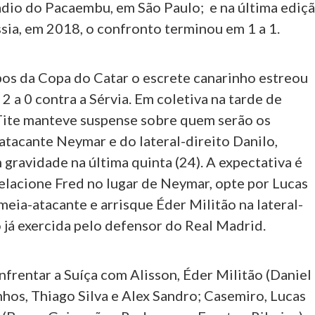
tádio do Pacaembu, em São Paulo; e na última ediç
ssia, em 2018, o confronto terminou em 1 a 1.
pos da Copa do Catar o escrete canarinho estreou
 2 a 0 contra a Sérvia. Em coletiva na tarde de
Tite manteve suspense sobre quem serão os
atacante Neymar e do lateral-direito Danilo,
gravidade na última quinta (24). A expectativa é
relacione Fred no lugar de Neymar, opte por Lucas
eia-atacante e arrisque Éder Militão na lateral-
o já exercida pelo defensor do Real Madrid.
nfrentar a Suíça com Alisson, Éder Militão (Daniel
hos, Thiago Silva e Alex Sandro; Casemiro, Lucas