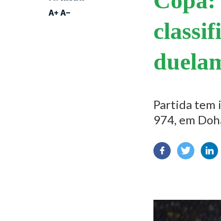
Copa: 
classif
duela
Partida tem 
974, em Doh