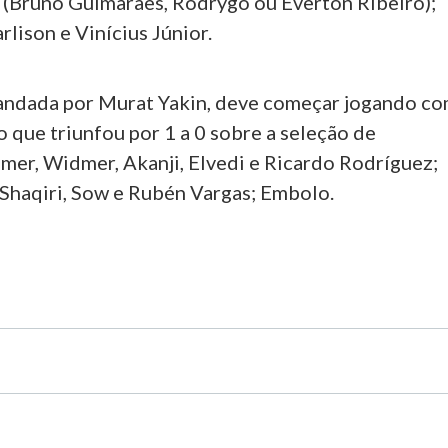
 (Bruno Guimarães, Rodrygo ou Everton Ribeiro);
rlison e Vinícius Júnior.
mandada por Murat Yakin, deve começar jogando c
 que triunfou por 1 a 0 sobre a seleção de
er, Widmer, Akanji, Elvedi e Ricardo Rodríguez;
 Shaqiri, Sow e Rubén Vargas; Embolo.