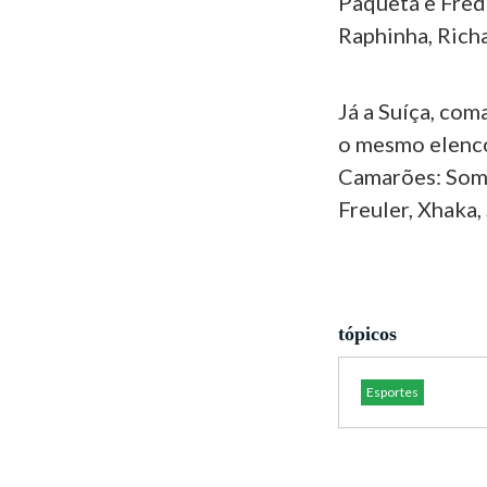
Paquetá e Fred
Raphinha, Richa
Já a Suíça, co
o mesmo elenco
Camarões: Somm
Freuler, Xhaka,
tópicos
Esportes