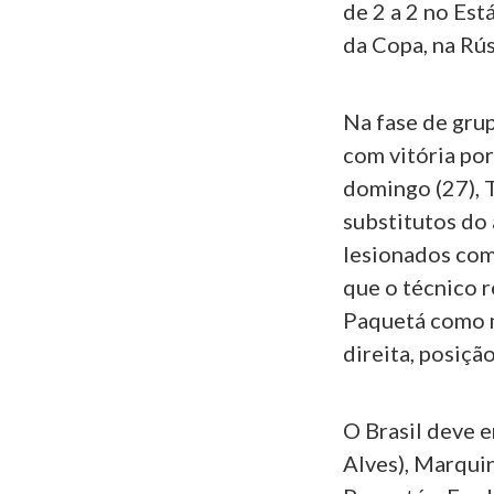
de 2 a 2 no Es
da Copa, na Rú
Na fase de gru
com vitória por
domingo (27), 
substitutos do 
lesionados com 
que o técnico 
Paquetá como m
direita, posiçã
O Brasil deve e
Alves), Marquin