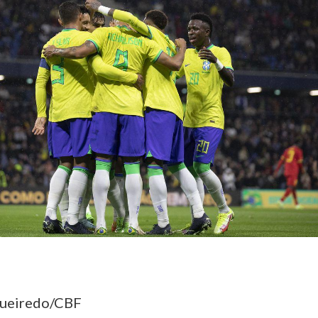
gueiredo/CBF