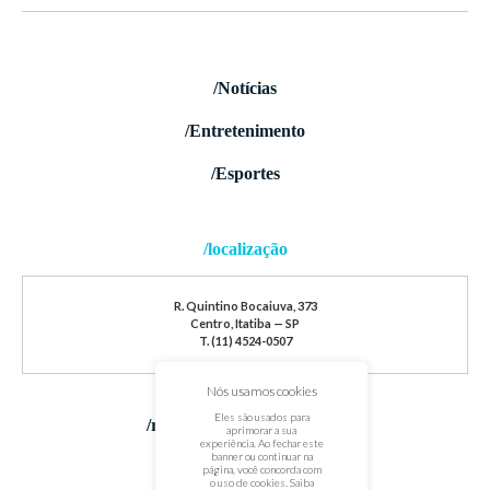
/Notícias
/Entretenimento
/Esportes
/localização
R. Quintino Bocaiuva, 373
Centro, Itatiba — SP
T. (11) 4524-0507
Nós usamos cookies
Eles são usados para
/redes sociais
aprimorar a sua
experiência. Ao fechar este
banner ou continuar na
página, você concorda com
o uso de cookies. Saiba