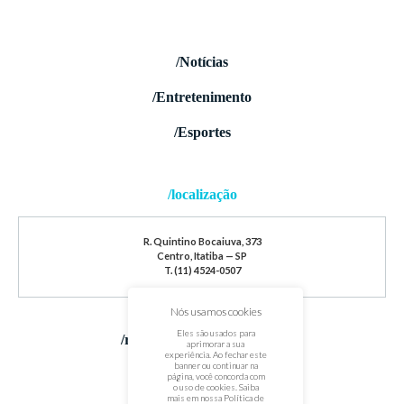
/Notícias
/Entretenimento
/Esportes
/localização
R. Quintino Bocaiuva, 373
Centro, Itatiba — SP
T. (11) 4524-0507
Nós usamos cookies
Eles são usados para
/redes sociais
aprimorar a sua
experiência. Ao fechar este
banner ou continuar na
página, você concorda com
o uso de cookies. Saiba
mais em nossa
Política de