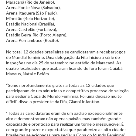
Maracanã (Rio de Janeiro),
Arena Fonte Nova (Salvador),
Arena Itaquera (São Paulo),
Mineirão (Belo Horizonte),
Estádio Nacional (Brasília),
Arena Castelão (Fortaleza),
Estádio Beira-Rio (Porto Alegre),
Arena Pernambuco (Recife).
No total, 12 cidades brasileiras se candidataram a receber jogos
do Mundial feminino. Uma delegação da Fifa iniciou a série de
inspeções no dia 25 de setembro no estádio do Maracanã. As
quatro localidades que acabaram ficando de fora foram Cuiabá,
Manaus, Natal e Belém.
“Somos profundamente gratos a todas as 12 cidades que
participaram de um minucioso e competitivo processo de seleção
para sediar a Copa do Mundo Feminina. Foi uma decisão muito
difícil", disse o presidente da Fifa, Gianni Infantino.
"Todas as candidaturas eram de um padrão excepcionalmente
alto e demonstraram não apenas paixão, mas também grande
capacidade e prontidão para realizar um torneio inesquecível. É
com grande prazer e expectativa que parabenizo as oito cidades
brasileiras selecionadas para sediar a Copa do Mundo Feminina”,