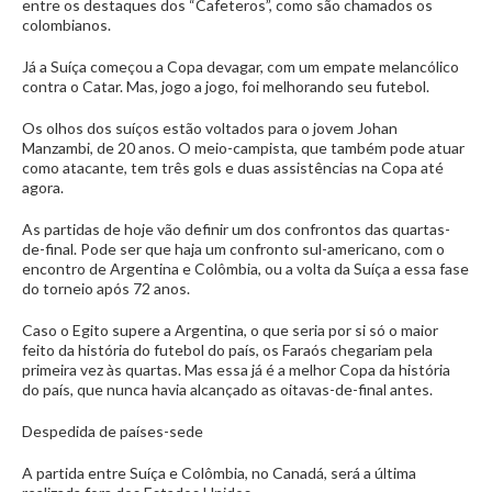
entre os destaques dos “Cafeteros”, como são chamados os
colombianos.
Já a Suíça começou a Copa devagar, com um empate melancólico
contra o Catar. Mas, jogo a jogo, foi melhorando seu futebol.
Os olhos dos suíços estão voltados para o jovem Johan
Manzambi, de 20 anos. O meio-campista, que também pode atuar
como atacante, tem três gols e duas assistências na Copa até
agora.
As partidas de hoje vão definir um dos confrontos das quartas-
de-final. Pode ser que haja um confronto sul-americano, com o
encontro de Argentina e Colômbia, ou a volta da Suíça a essa fase
do torneio após 72 anos.
Caso o Egito supere a Argentina, o que seria por si só o maior
feito da história do futebol do país, os Faraós chegariam pela
primeira vez às quartas. Mas essa já é a melhor Copa da história
do país, que nunca havia alcançado as oitavas-de-final antes.
Despedida de países-sede
A partida entre Suíça e Colômbia, no Canadá, será a última