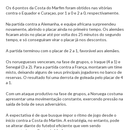
Os 6 pontos da Costa do Marfim foram obtidos nas vitórias
contra o Equador e Curaçao, por 1 a 0 e 2 a 0, respectivamente.
Na partida contra a Alemanha, e equipe africana surpreendeu
novamente, abrindo o placar ainda no primeiro tempo. Os alemães
ficaram atrás no placar até por volta dos 25 minutos do segundo
tempo, e só conseguiram virar o placar já nos descontos.
A partida terminou com o placar de 2 a 1, favorável aos alemães.
Os noruegueses venceram, na fase de grupos, o Iraque (4 a 1) e
Senegal (3 a 2). Para a partida contra a França, montaram um time
misto, deixando alguns de seus principais jogadores no banco de
reservas. O resultado foi uma derrota de goleada pelo placar de 4
a 1.
Com um ataque produtivo na fase de grupos, a Noruega costuma
apresentar uma movimentação constante, exercendo pressão na
saída de bola de seus adversários.
A expectativa é de que busque impor o ritmo de jogo desde o
início contra a Costa do Martim. A estratégia, no entanto, pode
se alterar diante do futebol eficiente que vem sendo