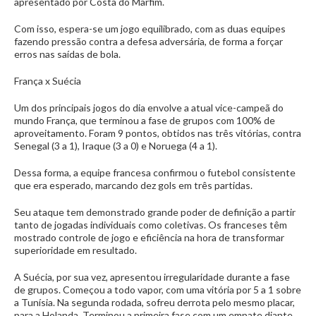
apresentado por Costa do Marfim.
Com isso, espera-se um jogo equilibrado, com as duas equipes
fazendo pressão contra a defesa adversária, de forma a forçar
erros nas saídas de bola.
França x Suécia
Um dos principais jogos do dia envolve a atual vice-campeã do
mundo França, que terminou a fase de grupos com 100% de
aproveitamento. Foram 9 pontos, obtidos nas três vitórias, contra
Senegal (3 a 1), Iraque (3 a 0) e Noruega (4 a 1).
Dessa forma, a equipe francesa confirmou o futebol consistente
que era esperado, marcando dez gols em três partidas.
Seu ataque tem demonstrado grande poder de definição a partir
tanto de jogadas individuais como coletivas. Os franceses têm
mostrado controle de jogo e eficiência na hora de transformar
superioridade em resultado.
A Suécia, por sua vez, apresentou irregularidade durante a fase
de grupos. Começou a todo vapor, com uma vitória por 5 a 1 sobre
a Tunísia. Na segunda rodada, sofreu derrota pelo mesmo placar,
para a Holanda. Terminou a primeira fase com um empate diante