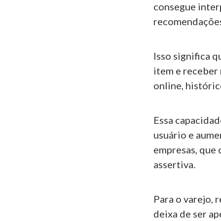
consegue interp
recomendações 
Isso significa
item e receber
online, históri
Essa capacidad
usuário e aume
empresas, que 
assertiva.
Para o varejo,
deixa de ser ap