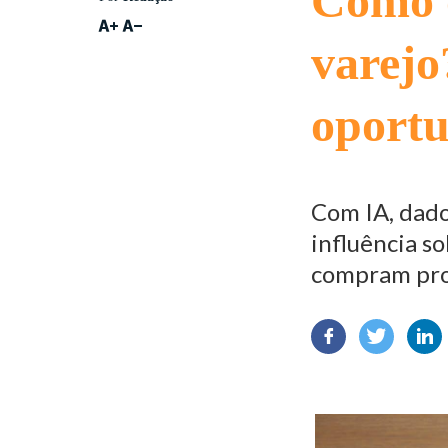
Como o
varejo
oportu
Com IA, dado
influência s
compram pr