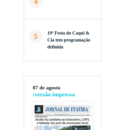
4
o
19ª Festa do Caqui &
5
Cia tem programação
definida
07 de agosto
/versão impressa