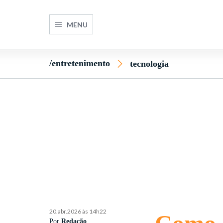
MENU
/entretenimento
tecnologia
20.abr.2026 às 14h22
Por
Redação