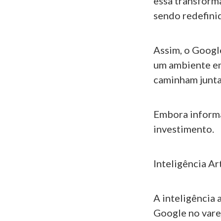
essa transform
sendo redefinid
Assim, o Googl
um ambiente em
caminham junta
Embora informa
investimento.
Inteligência Ar
A inteligência 
Google no vare