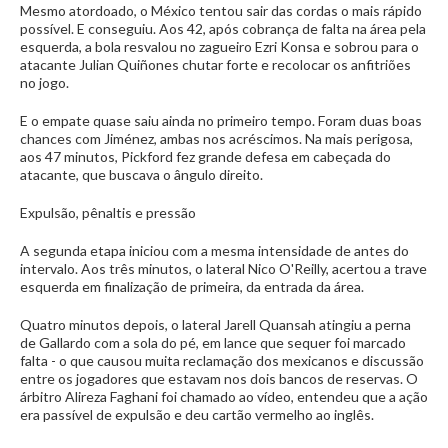
Mesmo atordoado, o México tentou sair das cordas o mais rápido
possível. E conseguiu. Aos 42, após cobrança de falta na área pela
esquerda, a bola resvalou no zagueiro Ezri Konsa e sobrou para o
atacante Julian Quiñones chutar forte e recolocar os anfitriões
no jogo.
E o empate quase saiu ainda no primeiro tempo. Foram duas boas
chances com Jiménez, ambas nos acréscimos. Na mais perigosa,
aos 47 minutos, Pickford fez grande defesa em cabeçada do
atacante, que buscava o ângulo direito.
Expulsão, pênaltis e pressão
A segunda etapa iniciou com a mesma intensidade de antes do
intervalo. Aos três minutos, o lateral Nico O'Reilly, acertou a trave
esquerda em finalização de primeira, da entrada da área.
Quatro minutos depois, o lateral Jarell Quansah atingiu a perna
de Gallardo com a sola do pé, em lance que sequer foi marcado
falta - o que causou muita reclamação dos mexicanos e discussão
entre os jogadores que estavam nos dois bancos de reservas. O
árbitro Alireza Faghani foi chamado ao vídeo, entendeu que a ação
era passível de expulsão e deu cartão vermelho ao inglês.