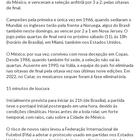
do México, e venceram a seleção anfitriã por 3 a 2, pelas oitavas
de final.
Campeões pela primeira e única vez em 1966, quando sediaram o
Mundial, os ingleses terão pela frente a Noruega, algoz do Brasil
também neste domingo, ao vencer por 2 a 1 em Nova Jersey. O
jogo pelas quartas de final será no próximo sábado (11), às 18h
(horário de Brasília), em Miami, também nos Estados Unidos.
O México, por sua vez, conviveu com nova decepção em Copas.
Desde 1986, quando também foi sede, a seleção não vai às
quartas. Ausente em 1990, na Itália, a equipe do país foi eliminada
nas oitavas de final pela oitava vez nas últimas nove edições. Em
2022, no Catar, os mexicanos sequer foram à fase eliminatória.
15 minutos de loucura
Inicialmente prevista para iniciar às 21h (de Brasília), a partida
teve o pontapé inicial postergado em uma hora, devido às
condições climáticas. Horas antes de a bola rolar, um forte
temporal, com raios, caiu sobre a Cidade do México.
O risco de novos raios levou a Federação Internacional de
Futebol (Fifa) a adotar o protocolo usado em partidas nos Estados