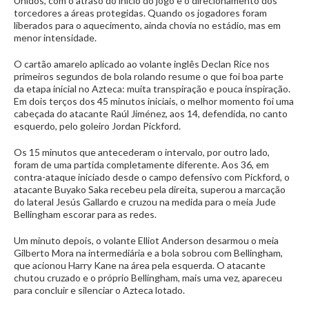
Unidos, com o atraso do início do jogo e o direcionamento dos
torcedores a áreas protegidas. Quando os jogadores foram
liberados para o aquecimento, ainda chovia no estádio, mas em
menor intensidade.
O cartão amarelo aplicado ao volante inglês Declan Rice nos
primeiros segundos de bola rolando resume o que foi boa parte
da etapa inicial no Azteca: muita transpiração e pouca inspiração.
Em dois terços dos 45 minutos iniciais, o melhor momento foi uma
cabeçada do atacante Raúl Jiménez, aos 14, defendida, no canto
esquerdo, pelo goleiro Jordan Pickford.
Os 15 minutos que antecederam o intervalo, por outro lado,
foram de uma partida completamente diferente. Aos 36, em
contra-ataque iniciado desde o campo defensivo com Pickford, o
atacante Buyako Saka recebeu pela direita, superou a marcação
do lateral Jesús Gallardo e cruzou na medida para o meia Jude
Bellingham escorar para as redes.
Um minuto depois, o volante Elliot Anderson desarmou o meia
Gilberto Mora na intermediária e a bola sobrou com Bellingham,
que acionou Harry Kane na área pela esquerda. O atacante
chutou cruzado e o próprio Bellingham, mais uma vez, apareceu
para concluir e silenciar o Azteca lotado.