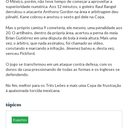
O México, porém, não teve tempo de começar a aproveitar a
superioridade numérica. Aos 12 minutos, o goleiro Raul Rangel
derrubou o atacante Anthony Gordon na área e arbitragem deu
pênalti. Kane cobrou e anotou o sexto gol dele na Copa.
Mas o próprio camisa 9 cometeria, ele mesmo, uma penalidade aos
20. O artilheiro, dentro da própria área, acertou a perna do meia
Brian Gutiérrez em uma disputa de bola à meia altura. Mais uma
vez, o árbitro, que nada assinalou, foi chamado ao vídeo,
constando e marcando a infração. Jímenez bateu e, desta vez,
venceu Pickford.
O jogo se transformou em um ataque contra defesa, com os
donos da casa pressionando de todas as formas e os ingleses se
defendendo.
No fim, melhor para os Três Leões e mais uma Copa de frustração
à apaixonada torcida mexicana.
tópicos
Esportes