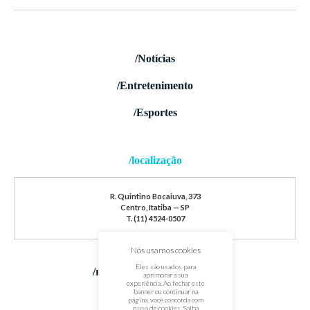
/Notícias
/Entretenimento
/Esportes
/localização
R. Quintino Bocaiuva, 373
Centro, Itatiba — SP
T. (11) 4524-0507
Nós usamos cookies
Eles são usados para
/redes sociais
aprimorar a sua
experiência. Ao fechar este
banner ou continuar na
página, você concorda com
o uso de cookies. Saiba