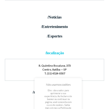
/Notícias
/Entretenimento
/Esportes
/localização
R. Quintino Bocaiuva, 373
Centro, Itatiba — SP
T. (11) 4524-0507
Nós usamos cookies
Eles são usados para
/redes sociais
aprimorar a sua
experiência. Ao fechar este
banner ou continuar na
página, você concorda com
o uso de cookies. Saiba
mais em nossa
Política de