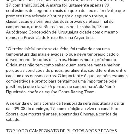
17, com 1min30s324. A marca foi justamente apenas 99
centésimos de segundo a mais do que a do seu maior rival, o que
promete uma acirrada disputa para o segundo treino, a
classificação e a primeira das duas provas da etapa final do
campeonato, que serão realizadas neste sábado, 18, no
Autódromo Concepción del Uruguai,na cidade com o mesmo
nome, na Provincia de Entre Rios, na Argentina.
“O treino inicial, nesta sexta-feira, foi realizado com uma
temperatura das mais elevadas, o que deve ter prejudicado o
desempenho de todos os carros. Ficamos muito próximo do
Oriola, mas não tem como saber quem está realmente melhor
porque as condições de pneus, geralmente, são diferentes entre
cada um dos nossos carros. O importante é que também estamos
competitivos e pronto para tentarmos uma importante pole-
position, já que ela vale 5 pontos no campeonato”, diz Nonô
Figueiredo, chefe da equipe Cobra Racing Team.
A segunda e última corrida da temporada será disputada a partir
das 09h08 do domingo, 19, com exibição ao vivo no canal Fox
Sports, que mostrará antes, a partir das 8 horas, a corrida de
sábado.
TOP 10 DO CAMPEONATO DE PILOTOS APÓS 7 ETAPAS