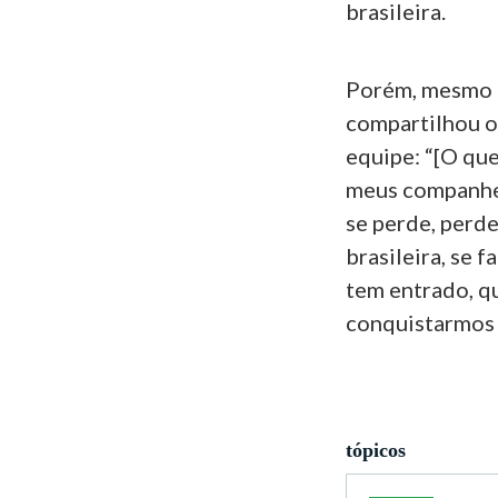
brasileira.
Porém, mesmo d
compartilhou o
equipe: “[O que
meus companhei
se perde, perd
brasileira, se 
tem entrado, q
conquistarmos t
tópicos