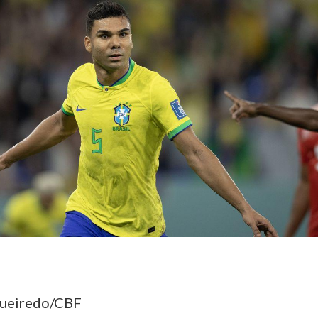
gueiredo/CBF