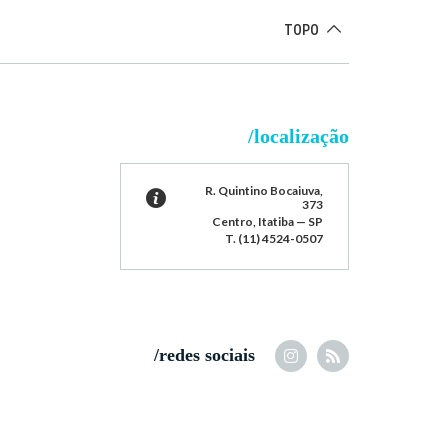
TOPO
/localização
R. Quintino Bocaiuva,
373
Centro, Itatiba — SP
T. (11) 4524-0507
/redes sociais