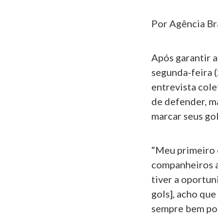
Por Agência Br
Após garantir a 
segunda-feira 
entrevista cole
de defender, ma
marcar seus gol
“Meu primeiro o
companheiros at
tiver a oportun
gols], acho qu
sempre bem pos