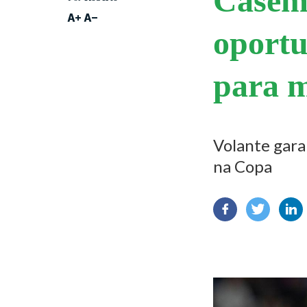
Casemi
oportu
para m
Volante garan
na Copa