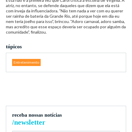
Essa não é a primeira vez que Carol critica a escolha de Virginia. A
atriz, no entanto, se defende daqueles que dizem que ela está
com inveja da influenciadora. "Não tem nada a ver com eu querer
ser rainha de bateria da Grande Rio, até porque hoje em dia eu
nem teria joelho para isso", brincou. "Adoro carnaval, adoro samba,
mas acredito que esse espaço deveria ser ocupado por alguém da
comunidade", finalizou.
tópicos
Entretenimento
receba nossas notícias
/newsletter