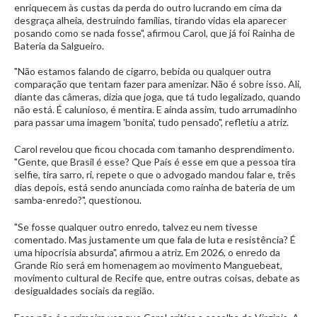
enriquecem às custas da perda do outro lucrando em cima da
desgraça alheia, destruindo famílias, tirando vidas ela aparecer
posando como se nada fosse", afirmou Carol, que já foi Rainha de
Bateria da Salgueiro.
"Não estamos falando de cigarro, bebida ou qualquer outra
comparação que tentam fazer para amenizar. Não é sobre isso. Ali,
diante das câmeras, dizia que joga, que tá tudo legalizado, quando
não está. É calunioso, é mentira. E ainda assim, tudo arrumadinho
para passar uma imagem 'bonita', tudo pensado", refletiu a atriz.
Carol revelou que ficou chocada com tamanho desprendimento.
"Gente, que Brasil é esse? Que País é esse em que a pessoa tira
selfie, tira sarro, ri, repete o que o advogado mandou falar e, três
dias depois, está sendo anunciada como rainha de bateria de um
samba-enredo?", questionou.
"Se fosse qualquer outro enredo, talvez eu nem tivesse
comentado. Mas justamente um que fala de luta e resistência? É
uma hipocrisia absurda", afirmou a atriz. Em 2026, o enredo da
Grande Rio será em homenagem ao movimento Manguebeat,
movimento cultural de Recife que, entre outras coisas, debate as
desigualdades sociais da região.