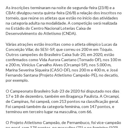
As inscrições terminaram na noite de segunda-feira (23/8) e a
CBAt divulgou nesta quinta-feira (26/8) a relação dos inscritos no
torneio, que reúne os atletas que estão no início das atividades
na categoria adulta na modalidade. A competição será realizada
no Estádio do Centro Nacional Loterias Caixa de
Desenvolvimento do Atletismo (CNDA).
Várias atrações estão inscritas como o atleta olímpico Lucas da
Conceição Vilar, do SESI-SP, que correu os 200 m em Tóquio.
Outros campeões do Brasileiro Caixa Sub-20, em 2020, estão
confirmados como Vida Aurora Caetano (Tornado-DF), nos 100 m
e 200 m, Vinicius Carvalho Alves (Orcampi-SP), nos 5.000 m,
Marina Severina Siqueira (CASO-DF), nos 200 m e 400 m, e José
Fernando Santana (Projeto Atletismo Campeão-PE), no decatlo,
por exemplo.
O Campeonato Brasileiro Sub-23 de 2020 foi disputado nos dias
17 e 18 de dezembro, também em Bragança Paulista. A Orcampi,
de Campinas, foi campeã, com 213 pontos na classificação geral.
Foi campeã também da categoria feminina, com 147 pontos, e
terminou em terceiro lugar na masculina, com 66.
O Projeto Atletismo Campeão, de Pernambuco, foi vice-campeão
no geral, com 174 pontos, no masculino (71) e no feminino (103).