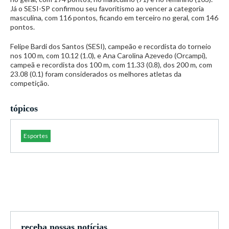
Já o SESI-SP confirmou seu favoritismo ao vencer a categoria
masculina, com 116 pontos, ficando em terceiro no geral, com 146
pontos.
Felipe Bardi dos Santos (SESI), campeão e recordista do torneio
nos 100 m, com 10.12 (1.0), e Ana Carolina Azevedo (Orcampi),
campeã e recordista dos 100 m, com 11.33 (0.8), dos 200 m, com
23.08 (0.1) foram considerados os melhores atletas da
competição.
tópicos
Esportes
receba nossas notícias