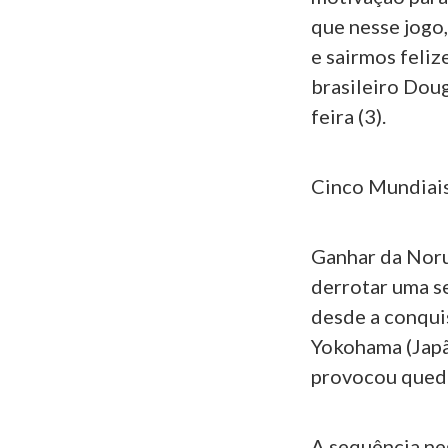
que nesse jogo,
e sairmos feliz
brasileiro Doug
feira (3).
Cinco Mundiais
Ganhar da Noru
derrotar uma s
desde a conqui
Yokohama (Japã
provocou queda
A sequência ne