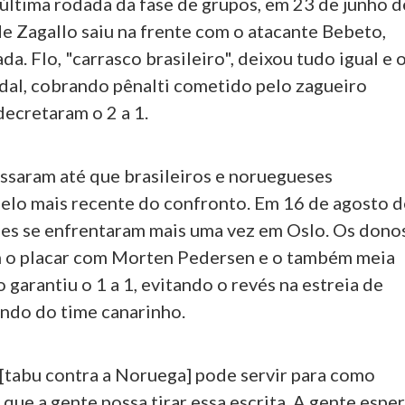
 última rodada da fase de grupos, em 23 de junho d
de Zagallo saiu na frente com o atacante Bebeto,
da. Flo, "carrasco brasileiro", deixou tudo igual e 
kdal, cobrando pênalti cometido pelo zagueiro
decretaram o 2 a 1.
assaram até que brasileiros e noruegueses
uelo mais recente do confronto. Em 16 de agosto d
ões se enfrentaram mais uma vez em Oslo. Os dono
m o placar com Morten Pedersen e o também meia
 garantiu o 1 a 1, evitando o revés na estreia de
do do time canarinho.
 [tabu contra a Noruega] pode servir para como
que a gente possa tirar essa escrita. A gente espe