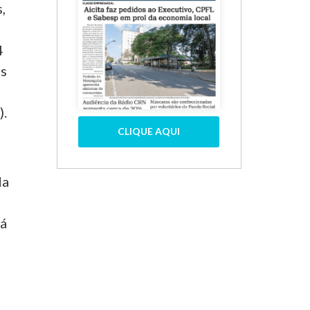
,
4
os
).
CLIQUE AQUI
da
Já