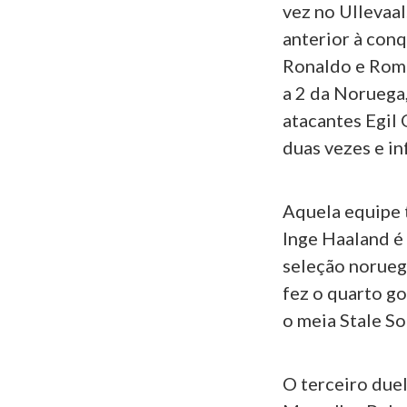
vez no Ullevaal
anterior à con
Ronaldo e Romár
a 2 da Noruega
atacantes Egil
duas vezes e in
Aquela equipe t
Inge Haaland é 
seleção norueg
fez o quarto go
o meia Stale S
O terceiro due