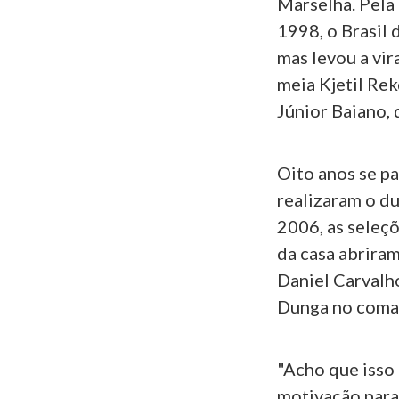
Marselha. Pela
1998, o Brasil 
mas levou a vira
meia Kjetil Re
Júnior Baiano, 
Oito anos se p
realizaram o d
2006, as seleç
da casa abrira
Daniel Carvalho
Dunga no coman
"Acho que isso
motivação para 