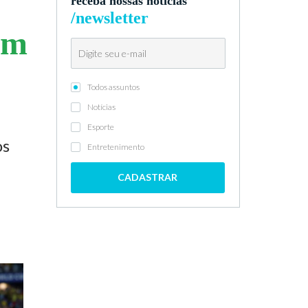
receba nossas notícias
/newsletter
em
Todos assuntos
Notícias
Esporte
os
Entretenimento
CADASTRAR