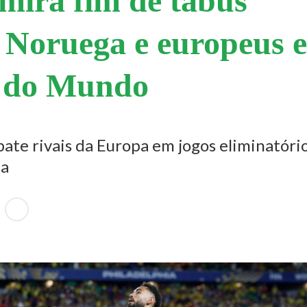
 mira fim de tabus
 Noruega e europeus 
 do Mundo
bate rivais da Europa em jogos eliminatóri
ta