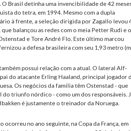
. O Brasil detinha uma invencibilidade de 42 meses
quista do tetra, em 1994. Mesmo com a dupla
io à frente, a seleção dirigida por Zagallo levou 
, que balançou as redes com o meia Petter Rudi e 
 Ostenstad e Tore André Flo. Este último marcou
fernizou a defesa brasileira com seu 1,93 metro (m
ambém possui relação com a atual. O lateral Alf-
pai do atacante Erling Haaland, principal jogador 
uesa. Os negócios da família têm Ostenstad - que
l do triunfo nórdico - como um dos responsáveis. 
olbakken é justamente o treinador da Noruega.
lo ocorreu no ano seguinte, na Copa da França, em