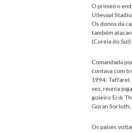
O primeiro emb
Ullevaal Stadio
Os donos da cas
também atacant
(Coreia do Sul)
Comandada por 
contava com t
1994: Taffarel,
vez, reunia jog
goleiro Erik Th
Goran Sorloth, 
Os países volt