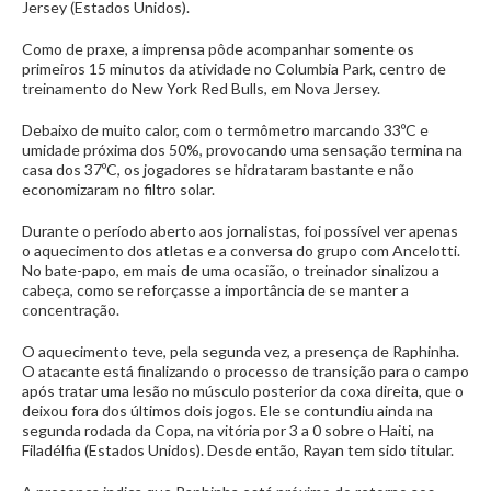
Jersey (Estados Unidos).
Como de praxe, a imprensa pôde acompanhar somente os
primeiros 15 minutos da atividade no Columbia Park, centro de
treinamento do New York Red Bulls, em Nova Jersey.
Debaixo de muito calor, com o termômetro marcando 33ºC e
umidade próxima dos 50%, provocando uma sensação termina na
casa dos 37ºC, os jogadores se hidrataram bastante e não
economizaram no filtro solar.
Durante o período aberto aos jornalistas, foi possível ver apenas
o aquecimento dos atletas e a conversa do grupo com Ancelotti.
No bate-papo, em mais de uma ocasião, o treinador sinalizou a
cabeça, como se reforçasse a importância de se manter a
concentração.
O aquecimento teve, pela segunda vez, a presença de Raphinha.
O atacante está finalizando o processo de transição para o campo
após tratar uma lesão no músculo posterior da coxa direita, que o
deixou fora dos últimos dois jogos. Ele se contundiu ainda na
segunda rodada da Copa, na vitória por 3 a 0 sobre o Haiti, na
Filadélfia (Estados Unidos). Desde então, Rayan tem sido titular.