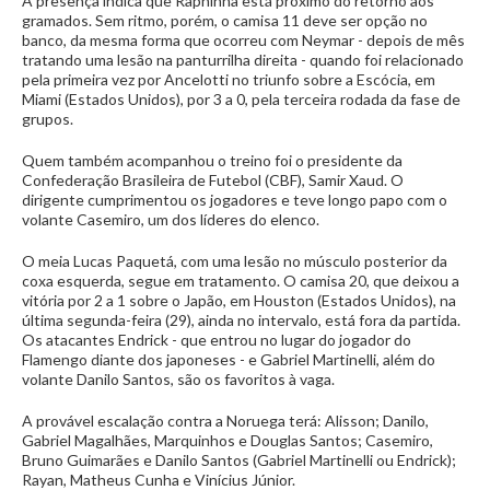
A presença indica que Raphinha está próximo do retorno aos
gramados. Sem ritmo, porém, o camisa 11 deve ser opção no
banco, da mesma forma que ocorreu com Neymar - depois de mês
tratando uma lesão na panturrilha direita - quando foi relacionado
pela primeira vez por Ancelotti no triunfo sobre a Escócia, em
Miami (Estados Unidos), por 3 a 0, pela terceira rodada da fase de
grupos.
Quem também acompanhou o treino foi o presidente da
Confederação Brasileira de Futebol (CBF), Samir Xaud. O
dirigente cumprimentou os jogadores e teve longo papo com o
volante Casemiro, um dos líderes do elenco.
O meia Lucas Paquetá, com uma lesão no músculo posterior da
coxa esquerda, segue em tratamento. O camisa 20, que deixou a
vitória por 2 a 1 sobre o Japão, em Houston (Estados Unidos), na
última segunda-feira (29), ainda no intervalo, está fora da partida.
Os atacantes Endrick - que entrou no lugar do jogador do
Flamengo diante dos japoneses - e Gabriel Martinelli, além do
volante Danilo Santos, são os favoritos à vaga.
A provável escalação contra a Noruega terá: Alisson; Danilo,
Gabriel Magalhães, Marquinhos e Douglas Santos; Casemiro,
Bruno Guimarães e Danilo Santos (Gabriel Martinelli ou Endrick);
Rayan, Matheus Cunha e Vinícius Júnior.