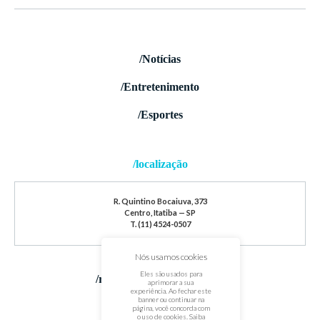
/Notícias
/Entretenimento
/Esportes
/localização
R. Quintino Bocaiuva, 373
Centro, Itatiba — SP
T. (11) 4524-0507
Nós usamos cookies
Eles são usados para
/redes sociais
aprimorar a sua
experiência. Ao fechar este
banner ou continuar na
página, você concorda com
o uso de cookies. Saiba